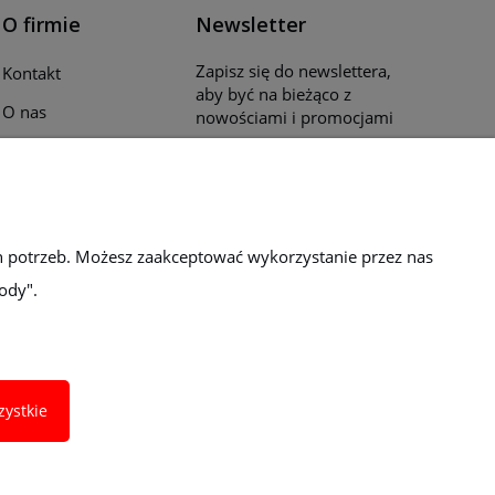
O firmie
Newsletter
Zapisz się do newslettera,
Kontakt
aby być na bieżąco z
O nas
nowościami i promocjami
Opinie klientów
Katalogi i ulotki
Blog
h potrzeb. Możesz zaakceptować wykorzystanie przez nas
ody".
zystkie