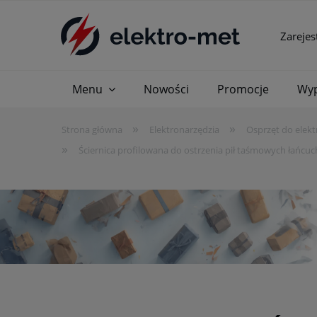
Zarejes
Menu
Nowości
Promocje
Wyp
»
»
Strona główna
Elektronarzędzia
Osprzęt do elekt
»
Ściernica profilowana do ostrzenia pił taśmowych łań