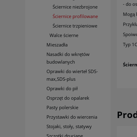
- do o
Ściernice niezbrojone
Mogą b
Ściernice profilowane
Przykł
Ściernice trzpieniowe
Spoiw
Walce ścierne
Typ 1
Mieszadła
Nasadki do wkrętów
budowlanych
Ścier
Oprawki do wierteł SDS-
max,SDS-plus
Oprawki do pił
Osprzęt do opalarek
Pasty polerskie
Pro
Przystawki do wiercenia
Stojaki, stoły, statywy
Szczotki druciane