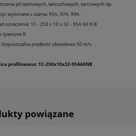
strzenia pił taśmowych, łańcuchowych, tarczowych itp.
yć wykonane z ziarna: 95A, 97A, 99A.
ad oznaczenia: 1C - 250 x 10 x 32 - 95A 60 N B
o żywiczne B
C Dopuszczalna prędkość obwodowa 50 m/s
nica profilowana:
1C-250x10x32-95A60NB
dukty powiązane