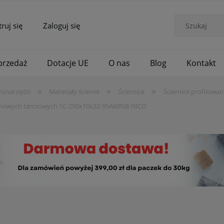
truj się
Zaloguj się
rzedaż
Dotacje UE
O nas
Blog
Kontakt
»
»
»
ronarzędzi
Materiały ścierne
Ściernice
Ściernice profilowan
cuchowych tarczowych 1C-250x10x32-95A60NB INCO