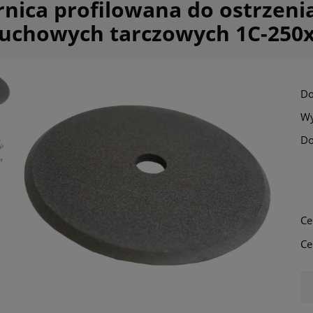
rnica profilowana do ostrzeni
cuchowych tarczowych 1C-250
Do
Wy
Do
Ce
Ce