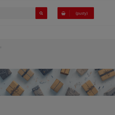
(pusty)
e