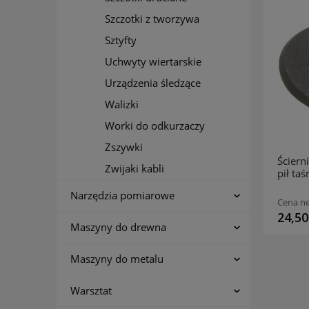
Szczotki z tworzywa
Sztyfty
Uchwyty wiertarskie
Urządzenia śledzące
Walizki
Worki do odkurzaczy
Zszywki
Ściernica profilowana do ostrzenia
Ściern
Zwijaki kabli
pił taśmowych łańcuchowych
pił t
tarczowych 1C-125x6x20-
tarcz
Narzędzia pomiarowe
95A60NB INCO
95A60
12,67 zł
Cena netto:
Cena ne
15,58 zł
24,50
Maszyny do drewna
Maszyny do metalu
Warsztat