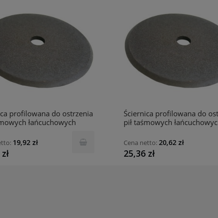
ica profilowana do ostrzenia
Ściernica profilowana do os
aśmowych łańcuchowych
pił taśmowych łańcuchowy
owych 1C-200x8x32-
tarczowych 1C-200x10x32-
NB INCO
95A60NB INCO
19,92 zł
20,62 zł
tto:
Cena netto:
 zł
25,36 zł