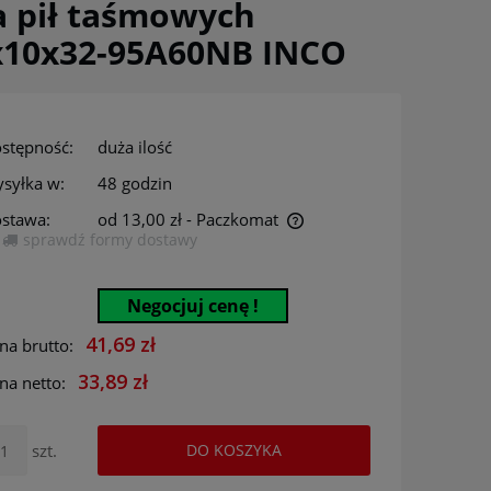
a pił taśmowych
x10x32-95A60NB INCO
stępność:
duża ilość
syłka w:
48 godzin
stawa:
od 13,00 zł
- Paczkomat
sprawdź formy dostawy
Cena nie zawiera ewentualnych kosztów
płatności
Negocjuj cenę !
41,69 zł
na brutto:
33,89 zł
na netto:
szt.
DO KOSZYKA