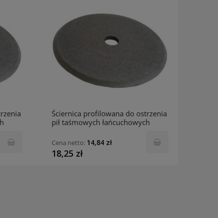
trzenia
Ściernica profilowana do ostrzenia
ch
pił taśmowych łańcuchowych
tarczowych 1C-150x6x20-
95A60NB INCO
14,84 zł
Cena netto:
18,25 zł