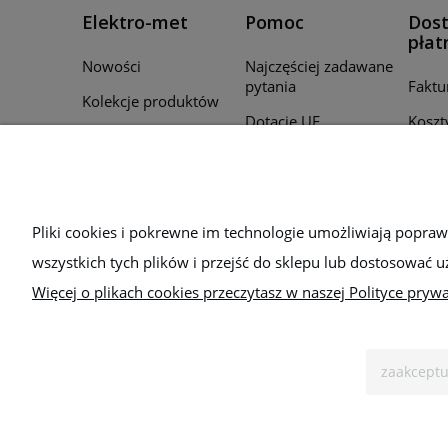
Elektro-met
Pomoc
Dost
płat
Nowości
Najczęściej zadawane
pytania
Faktu
Kolekcje produktów
Dotacje UE
Koszt
Promocje
Regulamin
Czas r
Producenci
zamó
Polityka prywatności
Для України
Sposo
Bezpieczeństwo
Pliki cookies i pokrewne im technologie umożliwiają popra
wszystkich tych plików i przejść do sklepu lub dostosować u
Więcej o plikach cookies przeczytasz w naszej Polityce prywa
zaakceptu