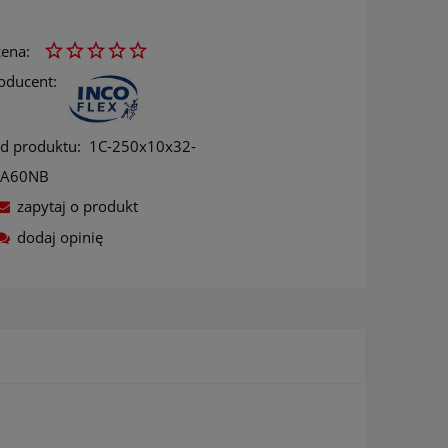
ena:
oducent:
d produktu:
1C-250x10x32-
5A60NB
zapytaj o produkt
dodaj opinię
ów