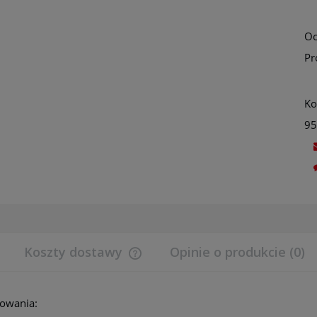
Oc
Pr
Ko
9
Koszty dostawy
Opinie o produkcie (0)
Cena nie zawiera ewentualnych koszt
owania:
płatności