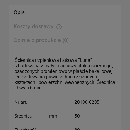
Opis
Koszty dostawy
Cena nie zawiera ewentualnych kosztów płatności
Opinie o produkcie (0)
Ściernica trzpieniowa listkowa "Luna"
zbudowana z małych arkuszy płótna ściernego,
osadzonych promieniowo w piaście bakelitowej.
Do szlifowania powierzchni o złożonych
kształtach i powierzchni wewnętrznych. Średnica
chwytu 6 mm.
Nr art.
20100-0205
Średnica
mm
50
Ziarnistość
80