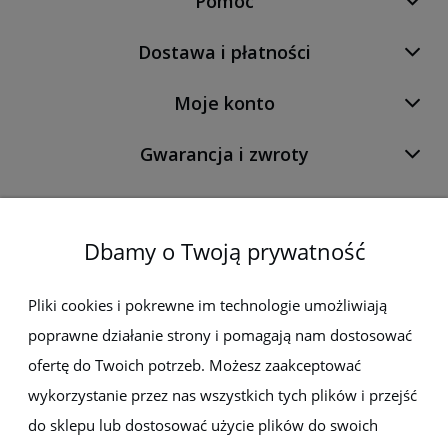
Pomoc
Dostawa i płatności
Moje konto
Gwarancja i zwroty
O firmie
Dbamy o Twoją prywatność
Newsletter
Pliki cookies i pokrewne im technologie umożliwiają
poprawne działanie strony i pomagają nam dostosować
Zapisz się do newslettera, aby być na bieżąco z nowościami i
promocjami
ofertę do Twoich potrzeb. Możesz zaakceptować
wykorzystanie przez nas wszystkich tych plików i przejść
do sklepu lub dostosować użycie plików do swoich