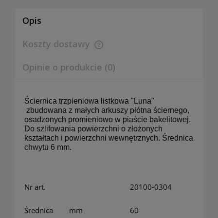
Opis
Koszty dostawy
Cena nie zawiera ewentualnych kosztów płatności
Opinie o produkcie (0)
Ściernica trzpieniowa listkowa "Luna"
zbudowana z małych arkuszy płótna ściernego,
osadzonych promieniowo w piaście bakelitowej.
Do szlifowania powierzchni o złożonych
kształtach i powierzchni wewnętrznych. Średnica
chwytu 6 mm.
Nr art.
20100-0304
Średnica
mm
60