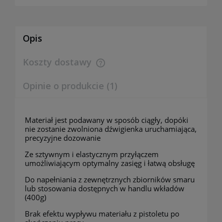
Opis
Koszty dostawy
Cena nie zawiera ewentualnych kosztów płatności
Opinie o produkcie (1)
Materiał jest podawany w sposób ciągły, dopóki
nie zostanie zwolniona dźwigienka uruchamiająca,
precyzyjne dozowanie
Ze sztywnym i elastycznym przyłączem
umożliwiającym optymalny zasięg i łatwą obsługę
Do napełniania z zewnętrznych zbiorników smaru
lub stosowania dostępnych w handlu wkładów
(400g)
Brak efektu wypływu materiału z pistoletu po