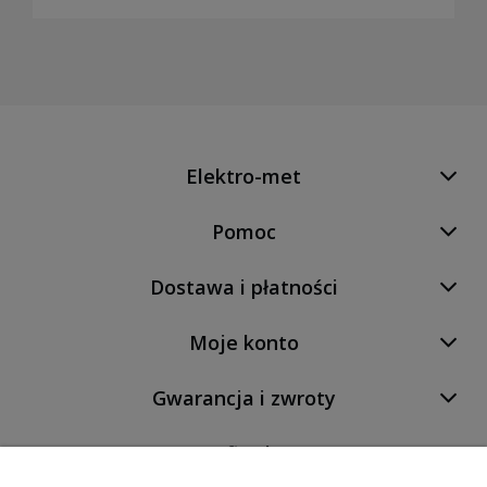
Elektro-met
Pomoc
Dostawa i płatności
Moje konto
Gwarancja i zwroty
O firmie