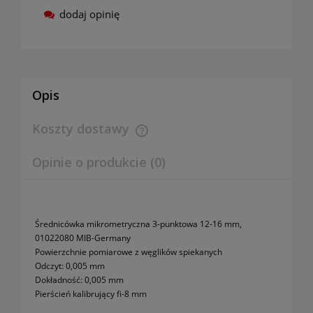
dodaj opinię
Opis
Koszty dostawy
Cena nie zawiera ewentualnych kosztów płatności
Opinie o produkcie (0)
Średnicówka mikrometryczna 3-punktowa 12-16 mm,
01022080 MIB-Germany
Powierzchnie pomiarowe z węglików spiekanych
Odczyt: 0,005 mm
Dokładność: 0,005 mm
Pierścień kalibrujący fi-8 mm