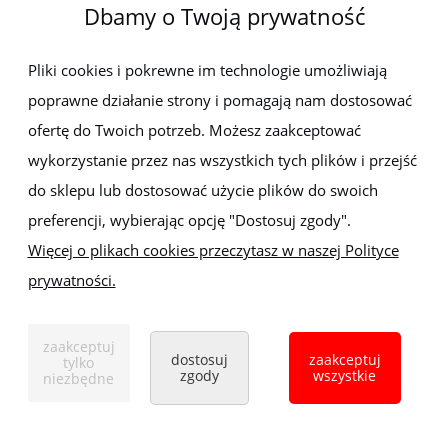
Dbamy o Twoją prywatność
Newsletter
Pliki cookies i pokrewne im technologie umożliwiają
poprawne działanie strony i pomagają nam dostosować
Zapisz się do newslettera, aby być na bieżąco z nowościami i
promocjami
ofertę do Twoich potrzeb. Możesz zaakceptować
wykorzystanie przez nas wszystkich tych plików i przejść
do sklepu lub dostosować użycie plików do swoich
preferencji, wybierając opcję "Dostosuj zgody".
Więcej o plikach cookies przeczytasz w naszej Polityce
prywatności.
Sklep z elektronarzędziami
ELEKTRO-MET
Handlowa 1, 35-103 Rzeszów
zaakceptuj
Tel:
,
+48 17 853 90 49
+48 668 191 214
dostosuj
zaakceptuj
tylko
zgody
wszystkie
niezbędne
pokaż pełną wersję strony