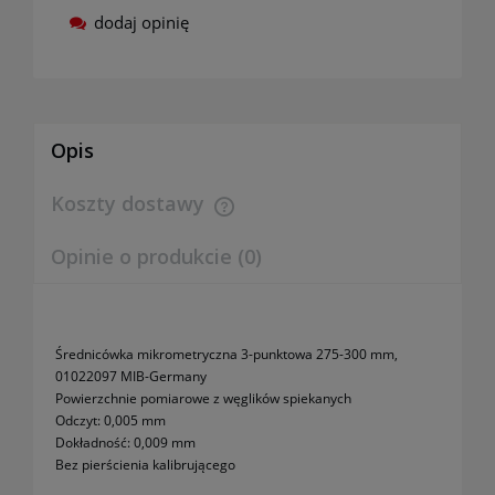
dodaj opinię
Opis
Koszty dostawy
Cena nie zawiera ewentualnych kosztów płatności
Opinie o produkcie (0)
Średnicówka mikrometryczna 3-punktowa 275-300 mm,
01022097 MIB-Germany
Powierzchnie pomiarowe z węglików spiekanych
Odczyt: 0,005 mm
Dokładność: 0,009 mm
Bez pierścienia kalibrującego