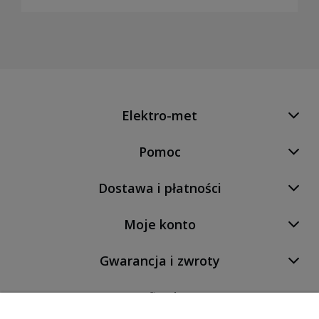
Elektro-met
Pomoc
Dostawa i płatności
Moje konto
Gwarancja i zwroty
O firmie