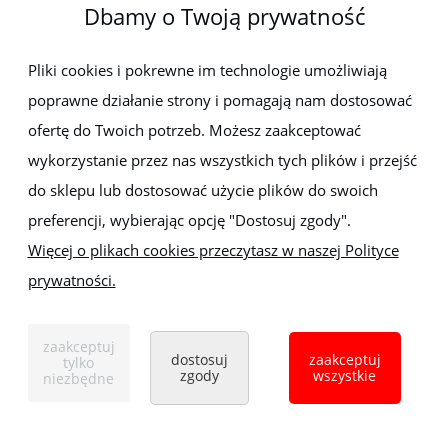
Dbamy o Twoją prywatność
Newsletter
Pliki cookies i pokrewne im technologie umożliwiają
poprawne działanie strony i pomagają nam dostosować
Zapisz się do newslettera, aby być na bieżąco z nowościami i
promocjami
ofertę do Twoich potrzeb. Możesz zaakceptować
wykorzystanie przez nas wszystkich tych plików i przejść
do sklepu lub dostosować użycie plików do swoich
preferencji, wybierając opcję "Dostosuj zgody".
Więcej o plikach cookies przeczytasz w naszej Polityce
prywatności.
Sklep z elektronarzędziami
ELEKTRO-MET
Handlowa 1, 35-103 Rzeszów
zaakceptuj
Tel:
,
+48 17 853 90 49
+48 668 191 214
dostosuj
zaakceptuj
tylko
zgody
wszystkie
niezbędne
pokaż pełną wersję strony