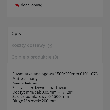
dodaj opinię
Opis
Koszty dostawy
Cena nie zawiera ewentualnych kosztów płatności
Opinie o produkcie (0)
Suwmiarka analogowa 1500/200mm 01011076
MIB-Germany
Dane techniczne:
Ze stali nierdzewnej hartowanej
Odczyt mm/cal: 0,05mm + 1/128"
Zakres pomiarowy: 0-1500 mm
Długość szczęk: 200 mm