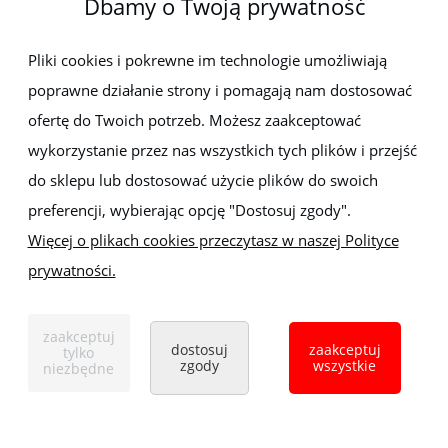
Dbamy o Twoją prywatność
Newsletter
Pliki cookies i pokrewne im technologie umożliwiają
poprawne działanie strony i pomagają nam dostosować
Zapisz się do newslettera, aby być na bieżąco z nowościami i
promocjami
ofertę do Twoich potrzeb. Możesz zaakceptować
wykorzystanie przez nas wszystkich tych plików i przejść
do sklepu lub dostosować użycie plików do swoich
preferencji, wybierając opcję "Dostosuj zgody".
Więcej o plikach cookies przeczytasz w naszej Polityce
prywatności.
Sklep z elektronarzędziami
ELEKTRO-MET
Handlowa 1, 35-103 Rzeszów
zaakceptuj
Tel:
,
+48 17 853 90 49
+48 668 191 214
dostosuj
zaakceptuj
tylko
zgody
wszystkie
niezbędne
pokaż pełną wersję strony