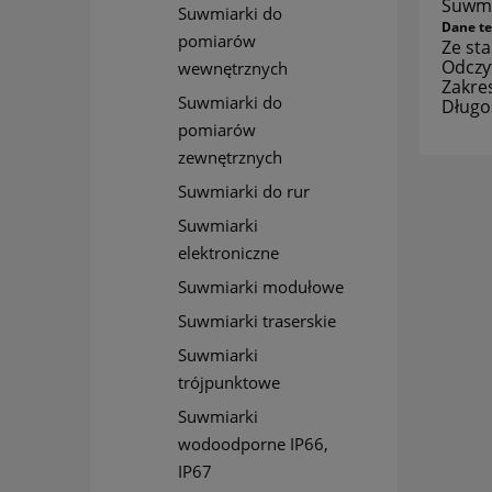
Suwmi
Suwmiarki do
Dane te
pomiarów
Ze st
Odczy
wewnętrznych
Zakre
Suwmiarki do
Długo
pomiarów
zewnętrznych
Suwmiarki do rur
Suwmiarki
elektroniczne
Suwmiarki modułowe
Suwmiarki traserskie
Suwmiarki
trójpunktowe
Suwmiarki
wodoodporne IP66,
IP67