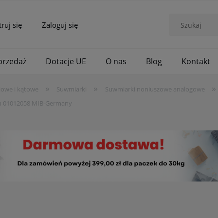
truj się
Zaloguj się
rzedaż
Dotacje UE
O nas
Blog
Kontakt
»
»
»
iowe i kątowe
Suwmiarki
Suwmiarki noniuszowe analogowe
mm 01012058 MIB-Germany