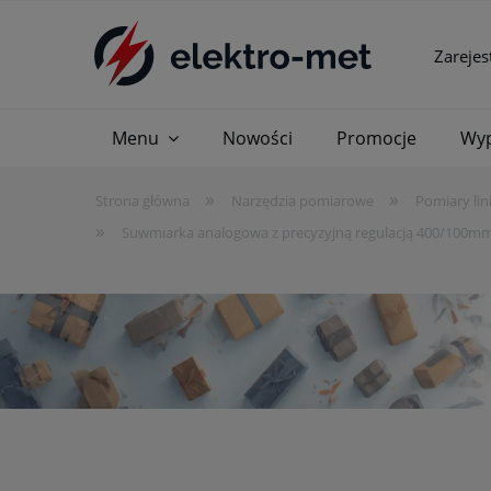
Zarejes
Menu
Nowości
Promocje
Wyp
»
»
Strona główna
Narzędzia pomiarowe
Pomiary lin
»
Suwmiarka analogowa z precyzyjną regulacją 400/100