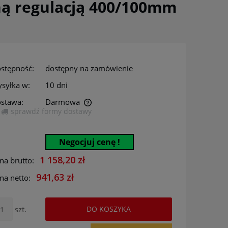
ą regulacją 400/100mm
stępność:
dostępny na zamówienie
syłka w:
10 dni
stawa:
Darmowa
sprawdź formy dostawy
era ewentualnych kosztów
Negocjuj cenę !
1 158,20 zł
na brutto:
941,63 zł
na netto:
szt.
DO KOSZYKA