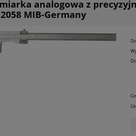
miarka analogowa z precyzyjn
12058 MIB-Germany
Do
Wy
Do
Cena nie zawi
płatności
Ce
Ce