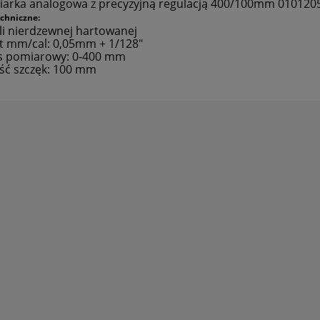
arka analogowa z precyzyjną regulacją 400/100mm 01012
płatności
chniczne:
ali nierdzewnej hartowanej
t mm/cal: 0,05mm + 1/128"
s pomiarowy: 0-400 mm
ść szczęk: 100 mm