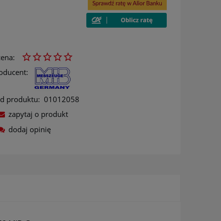
ena:
oducent:
d produktu:
01012058
zapytaj o produkt
dodaj opinię
ów