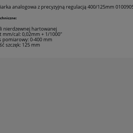
płatności
arka analogowa z precyzyjną regulacją 400/125mm 010090
chniczne:
ali nierdzewnej hartowanej
t mm/cal: 0,02mm + 1/1000"
s pomiarowy: 0-400 mm
ść szczęk: 125 mm