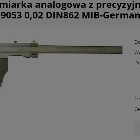
miarka analogowa z precyzyjn
09053 0,02 DIN862 MIB-Germa
Do
Wy
Do
Cena nie zawi
płatności
Ce
Ce