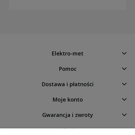
Elektro-met
Pomoc
Dostawa i płatności
Moje konto
Gwarancja i zwroty
O firmie