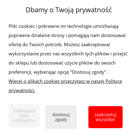
Dbamy o Twoją prywatność
Newsletter
Pliki cookies i pokrewne im technologie umożliwiają
poprawne działanie strony i pomagają nam dostosować
Zapisz się do newslettera, aby być na bieżąco z nowościami i
promocjami
ofertę do Twoich potrzeb. Możesz zaakceptować
wykorzystanie przez nas wszystkich tych plików i przejść
do sklepu lub dostosować użycie plików do swoich
preferencji, wybierając opcję "Dostosuj zgody".
Więcej o plikach cookies przeczytasz w naszej Polityce
prywatności.
Sklep z elektronarzędziami
ELEKTRO-MET
Handlowa 1, 35-103 Rzeszów
zaakceptuj
Tel:
,
+48 17 853 90 49
+48 668 191 214
dostosuj
zaakceptuj
tylko
zgody
wszystkie
niezbędne