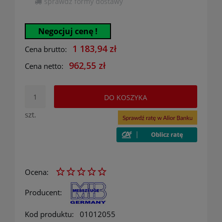
sprawdź formy dostawy
Cena nie zawiera ewentualnych kosztów płatności
Negocjuj cenę !
1 183,94 zł
Cena brutto:
962,55 zł
Cena netto:
DO KOSZYKA
szt.
Ocena:
Producent:
Kod produktu:
01012055