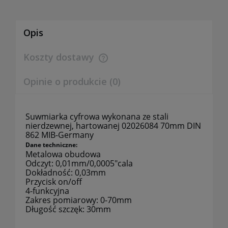
Opis
Koszty dostawy
Cena nie zawiera ewentualnych kosztów płatności
Opinie o produkcie (0)
Suwmiarka cyfrowa wykonana ze stali
nierdzewnej, hartowanej 02026084 70mm DIN
862 MIB-Germany
Dane techniczne:
Metalowa obudowa
Odczyt: 0,01mm/0,0005"cala
Dokładność: 0,03mm
Przycisk on/off
4-funkcyjna
Zakres pomiarowy: 0-70mm
Długość szczęk: 30mm