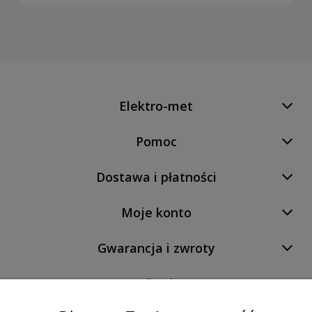
Elektro-met
Pomoc
Dostawa i płatności
Moje konto
Gwarancja i zwroty
O firmie