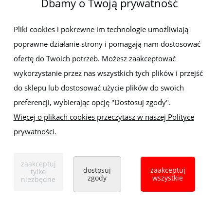
Dbamy o Twoją prywatność
Newsletter
Pliki cookies i pokrewne im technologie umożliwiają
poprawne działanie strony i pomagają nam dostosować
Zapisz się do newslettera, aby być na bieżąco z nowościami i
promocjami
ofertę do Twoich potrzeb. Możesz zaakceptować
wykorzystanie przez nas wszystkich tych plików i przejść
do sklepu lub dostosować użycie plików do swoich
preferencji, wybierając opcję "Dostosuj zgody".
Więcej o plikach cookies przeczytasz w naszej Polityce
prywatności.
Sklep z elektronarzędziami
ELEKTRO-MET
Handlowa 1, 35-103 Rzeszów
zaakceptuj
Tel:
,
+48 17 853 90 49
+48 668 191 214
dostosuj
zaakceptuj
tylko
zgody
wszystkie
niezbędne
pokaż pełną wersję strony