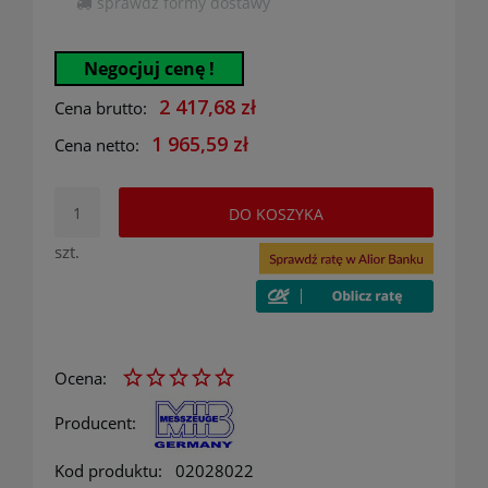
sprawdź formy dostawy
Cena nie zawiera ewentualnych kosztów płatności
Negocjuj cenę !
2 417,68 zł
Cena brutto:
1 965,59 zł
Cena netto:
DO KOSZYKA
szt.
Ocena:
Producent:
Kod produktu:
02028022