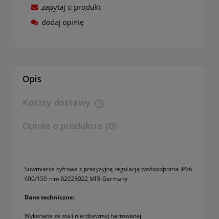
zapytaj o produkt
dodaj opinię
Opis
Koszty dostawy
Cena nie zawiera ewentualnych kosztów płatności
Opinie o produkcie (0)
Suwmiarka cyfrowa z precyzyjną regulacją wodoodporna IP66
600/150 mm 02028022 MIB-Germany
Dane techniczne:
Wykonana ze stali nierdzewnwj hartowanej