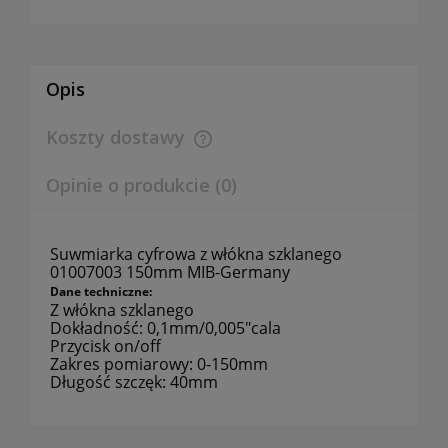
Opis
Koszty dostawy
Cena nie zawiera ewentualnych kosztów płatności
Opinie o produkcie (0)
Suwmiarka cyfrowa z włókna szklanego
01007003 150mm MIB-Germany
Dane techniczne:
Z włókna szklanego
Dokładność: 0,1mm/0,005"cala
Przycisk on/off
Zakres pomiarowy: 0-150mm
Długość szczęk: 40mm