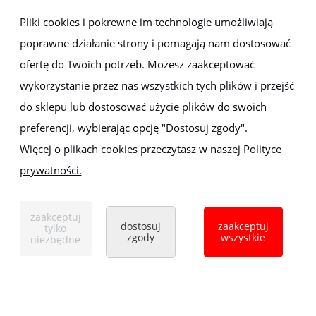
Newsletter
Pliki cookies i pokrewne im technologie umożliwiają
poprawne działanie strony i pomagają nam dostosować
Zapisz się do newslettera, aby być na bieżąco z nowościami i
promocjami
ofertę do Twoich potrzeb. Możesz zaakceptować
wykorzystanie przez nas wszystkich tych plików i przejść
do sklepu lub dostosować użycie plików do swoich
preferencji, wybierając opcję "Dostosuj zgody".
Więcej o plikach cookies przeczytasz w naszej Polityce
prywatności.
Sklep z elektronarzędziami
ELEKTRO-MET
Handlowa 1, 35-103 Rzeszów
zaakceptuj
Tel:
,
+48 17 853 90 49
+48 668 191 214
dostosuj
zaakceptuj
tylko
zgody
wszystkie
niezbędne
pokaż pełną wersję strony
Sklep internetowy Shoper.pl