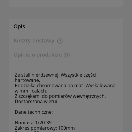
Opis
Koszty dostawy
Cena nie zawiera ewentualnych kosztów płatności
Opinie o produkcie (0)
Ze stali nierdzewnej. Wszystkie części
hartowane.
Podziałka chromowana na mat. Wyskalowana
w mm i calach.
Z szczękami do pomiarów wewnętrznych.
Dostarczana w etui
Dane techniczne:
Noniusz: 1/20-39
Zakres pomiarowy: 100mm