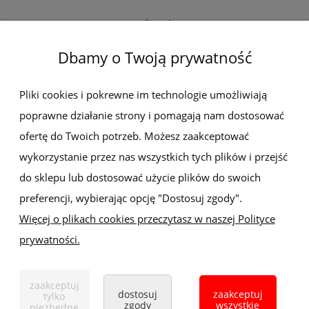
O firmie
Dbamy o Twoją prywatność
Newsletter
Pliki cookies i pokrewne im technologie umożliwiają
poprawne działanie strony i pomagają nam dostosować
Zapisz się do newslettera, aby być na bieżąco z nowościami i
promocjami
ofertę do Twoich potrzeb. Możesz zaakceptować
wykorzystanie przez nas wszystkich tych plików i przejść
do sklepu lub dostosować użycie plików do swoich
preferencji, wybierając opcję "Dostosuj zgody".
Więcej o plikach cookies przeczytasz w naszej Polityce
prywatności.
Sklep z elektronarzędziami
ELEKTRO-MET
Handlowa 1, 35-103 Rzeszów
zaakceptuj
Tel:
,
+48 17 853 90 49
+48 668 191 214
dostosuj
zaakceptuj
tylko
zgody
wszystkie
niezbędne