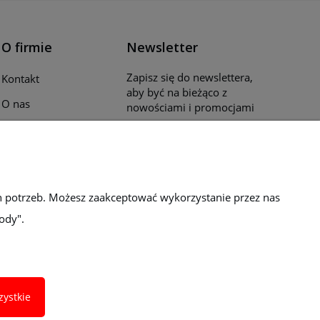
O firmie
Newsletter
Zapisz się do newslettera,
Kontakt
aby być na bieżąco z
O nas
nowościami i promocjami
Opinie klientów
Katalogi i ulotki
Blog
h potrzeb. Możesz zaakceptować wykorzystanie przez nas
ody".
zystkie