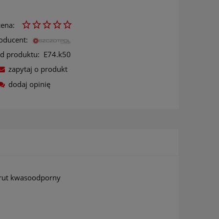
ena:
oducent:
d produktu:
E74.k50
zapytaj o produkt
dodaj opinię
ów
rut kwasoodporny