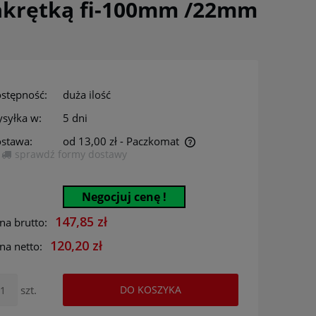
akrętką fi-100mm /22mm
stępność:
duża ilość
syłka w:
5 dni
stawa:
od 13,00 zł
- Paczkomat
sprawdź formy dostawy
Cena nie zawiera ewentualnych kosztów
płatności
Negocjuj cenę !
147,85 zł
na brutto:
120,20 zł
na netto:
szt.
DO KOSZYKA