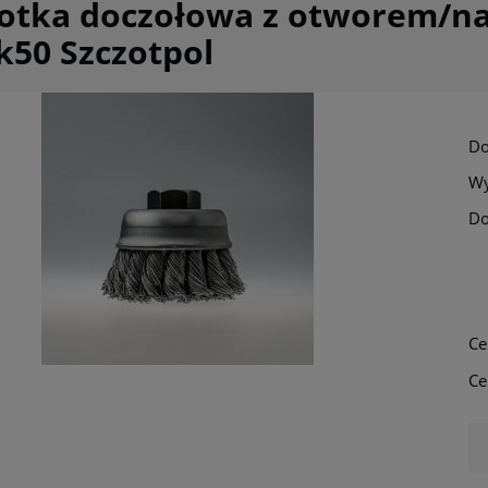
zotka doczołowa z otworem/n
k50 Szczotpol
Do
Wy
Do
Ce
Ce