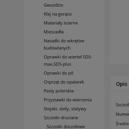
Gwoździe
Klej na gorąco
Materiały ścierne
Mieszadła
Nasadki do wkrętów
budowlanych
Oprawki do wierteł SDS-
max,SDS-plus
Oprawki do pił
Osprzęt do opalarek
Opis
Pasty polerskie
Przystawki do wiercenia
Szczo
Stojaki, stoły, statywy
Numer
Szczotki druciane
Średni
Szczotki doczołowe