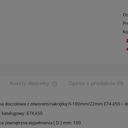
Oc
Pr
Ko
Koszty dostawy
Opinie o produkcie (0)
Cena nie zawiera ewentualnych koszt
tka doczołowa z otworem/nakrętką fi-100mm/22mm E74.k50 – d
płatności
 katalogowy: E74.k50
ca zewnętrzna wypełnienia [ D ] mm: 100