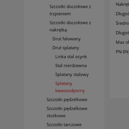
Nakręt
Szczotki doczołowe z
trzpieniem
Długoś
Szczotki doczołowe z
Średni
nakrętką
Długoś
Drut falowany
Max o
Drut splatany
PN-EN
Linka stal ocynk
Stal nierdzewna
Splatany stalowy
Splatany
kwasoodporny
Szczotki pędzelkowe
Szczotki pędzelkowe
stożkowe
Szczotki tarczowe