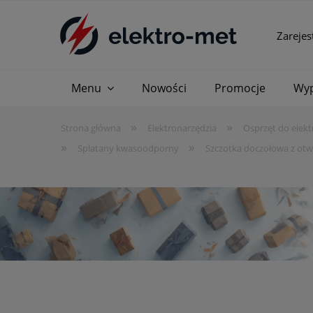
Zarejes
Menu
Nowości
Promocje
Wyp
»
»
Strona główna
Elektronarzędzia
Osprzęt do elekt
»
»
Splatany kwasoodporny
Szczotka doczołowa z ot