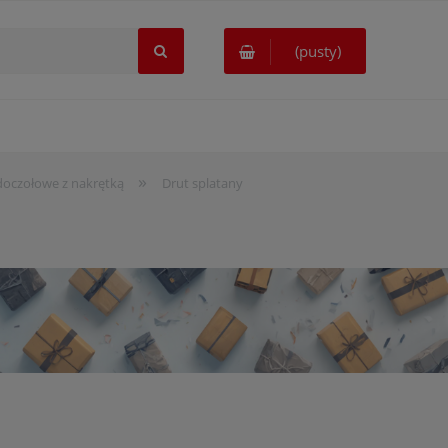
(pusty)
»
doczołowe z nakrętką
Drut splatany