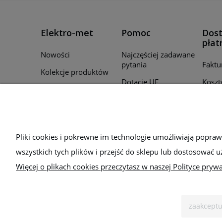
Elektro-met
Pomoc
Dost
płat
Nowości
Najczęściej zadawane
pytania
Faktu
Kolekcje produktów
Dotacje UE
Koszt
Promocje
Regulamin
Czas r
Producenci
zamó
Polityka prywatności
Для України
Sposo
Bezpieczeństwo
Pliki cookies i pokrewne im technologie umożliwiają popra
wszystkich tych plików i przejść do sklepu lub dostosować u
Więcej o plikach cookies przeczytasz w naszej Polityce prywa
zaakceptu