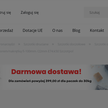
truj się
Zaloguj się
rzedaż
Dotacje UE
O nas
Blog
Kontakt
»
»
»
ronarzędzi
Szczotki druciane
Szczotki doczołowe
Szczotki 
worem/nakrętką fi-100mm /22mm E74.k50 Szczotpol