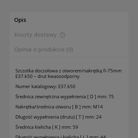
Opis
Koszty dostawy
Cena nie zawiera ewentualnych kosztów płatności
Opinie o produkcie (0)
Szczotka doczołowa z otworem/nakrętką fi-75mm
E37.k50 – drut kwasoodporny
Numer katalogowy: E37.k50
Średnica zewnętrzna wypełnienia [ D ] mm: 75
Nakrętka/średnica otworu [ B ] mm: M14
Długość wypełnienia (drutu) [ T ] mm: 24
Średnica kielicha [ K ] mm: 59
Długość wypełnienia i kielicha [ L ] mm: 44