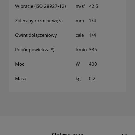
Wibracje (ISO 28927-12)
m/s²
<2.5
Zalecany rozmiar węża
mm
1/4
Gwint dołączeniowy
cale
1/4
Pobór powietrza *)
l/min
336
Moc
W
400
Masa
kg
0.2