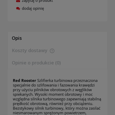
zapytaj o produkt
dodaj opinię
Opis
Koszty dostawy
Cena nie zawiera ewentualnych kosztów płatności
Opinie o produkcie (0)
Red Rooster
Szlifierka turbinowa przeznaczona
specjalnie do szlifowania i fazowania krawędzi
przy użyciu pilników obrotowych z węglików
spiekanych. Wysoki moment obrotowy i moc
względna silnika turbinowego zapewniają stabilną
prędkość obrotową, również przy obciążeniu.
Bezstykowy silnik turbinowy, który można zasilać
niesmarowanym sprężonym powietrzem,