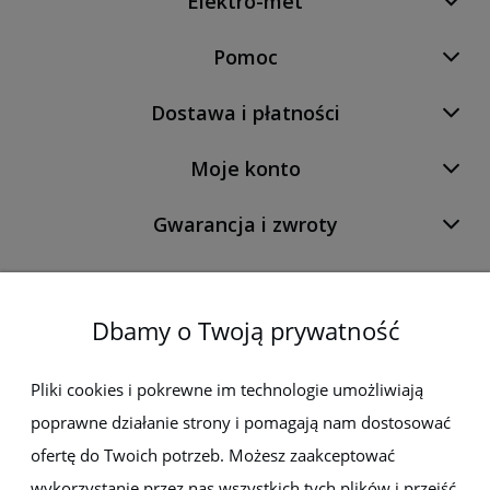
Elektro-met
Pomoc
Dostawa i płatności
Moje konto
Gwarancja i zwroty
O firmie
Dbamy o Twoją prywatność
Newsletter
Pliki cookies i pokrewne im technologie umożliwiają
poprawne działanie strony i pomagają nam dostosować
Zapisz się do newslettera, aby być na bieżąco z nowościami i
promocjami
ofertę do Twoich potrzeb. Możesz zaakceptować
wykorzystanie przez nas wszystkich tych plików i przejść