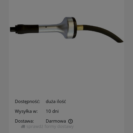
Dostępność:
duża ilość
Wysyłka w:
10 dni
Dostawa:
Darmowa
sprawdź formy dostawy
Cena nie zawiera ewentualnych kosztów płatności