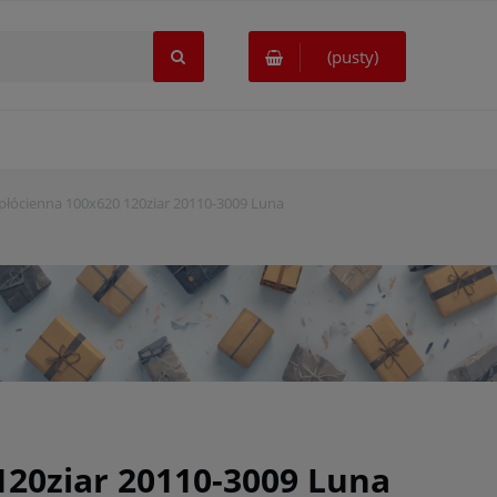
(pusty)
płócienna 100x620 120ziar 20110-3009 Luna
120ziar 20110-3009 Luna