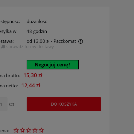
stępność:
duża ilość
syłka w:
48 godzin
stawa:
od 13,00 zł
- Paczkomat
sprawdź formy dostawy
Cena nie zawiera ewentualnych kosztów
płatności
Negocjuj cenę !
15,30 zł
na brutto:
12,44 zł
na netto:
szt.
DO KOSZYKA
ena: