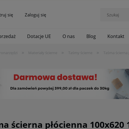
truj się
Zaloguj się
rzedaż
Dotacje UE
O nas
Blog
Kontakt
»
»
»
ronarzędzi
Materiały ścierne
Taśmy ścierne
Taśma ścierna 
a ścierna płócienna 100x620 