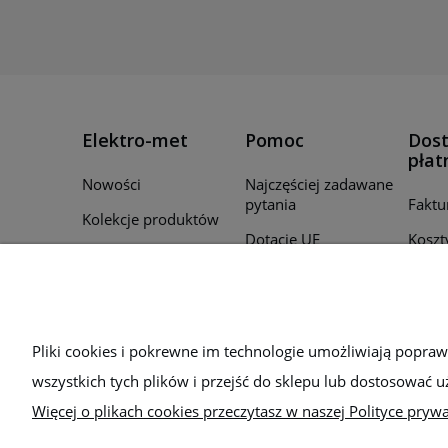
Elektro-met
Pomoc
Dost
płat
Nowości
Najczęściej zadawane
pytania
Faktu
Kolekcje produktów
Dotacje UE
Koszt
Promocje
Regulamin
Czas r
Producenci
zamó
Polityka prywatności
Для України
Sposo
Bezpieczeństwo
Pliki cookies i pokrewne im technologie umożliwiają popra
wszystkich tych plików i przejść do sklepu lub dostosować u
Więcej o plikach cookies przeczytasz w naszej Polityce prywa