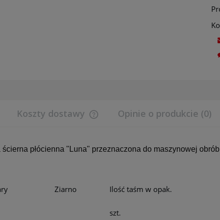
Pr
Ko
Koszty dostawy
Opinie o produkcie (0)
Cena nie zawiera ewentualnych koszt
płatności
ścierna płócienna "Luna" przeznaczona do maszynowej obróbki
ry
Ziarno
Ilość taśm w opak.
szt.