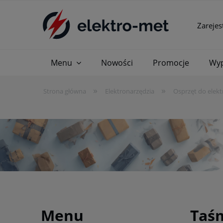
Zarejes
Menu
Nowości
Promocje
Wyp
»
»
Strona główna
Elektronarzędzia
Osprzęt do elekt
Menu
Taśm