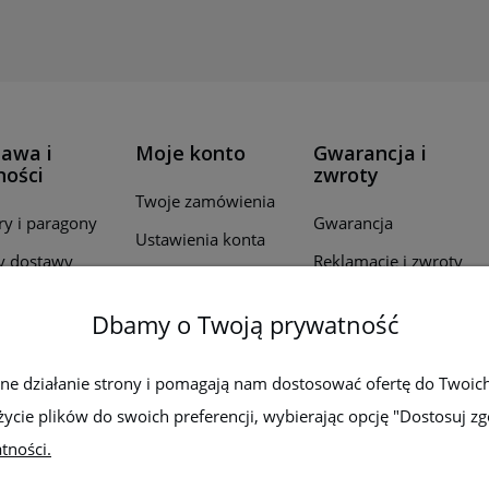
awa i
Moje konto
Gwarancja i
ności
zwroty
Twoje zamówienia
ry i paragony
Gwarancja
Ustawienia konta
y dostawy
Reklamacje i zwroty
Przechowalnia
ealizacji
Dbamy o Twoją prywatność
wień
by płatności
wne działanie strony i pomagają nam dostosować ofertę do Twoic
życie plików do swoich preferencji, wybierając opcję "Dostosuj zg
tności.