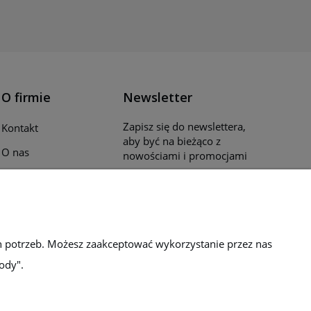
O firmie
Newsletter
Zapisz się do newslettera,
Kontakt
aby być na bieżąco z
O nas
nowościami i promocjami
Opinie klientów
Katalogi i ulotki
Blog
h potrzeb. Możesz zaakceptować wykorzystanie przez nas
ody".