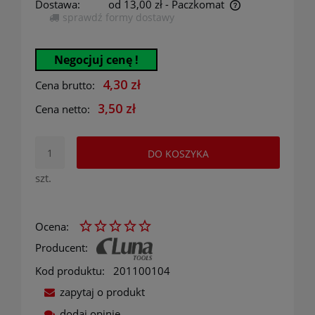
Dostawa:
od 13,00 zł
- Paczkomat
sprawdź formy dostawy
Cena nie zawiera ewentualnych kosztów płatności
Negocjuj cenę !
4,30 zł
Cena brutto:
3,50 zł
Cena netto:
DO KOSZYKA
szt.
Ocena:
Producent:
Kod produktu:
201100104
zapytaj o produkt
dodaj opinię