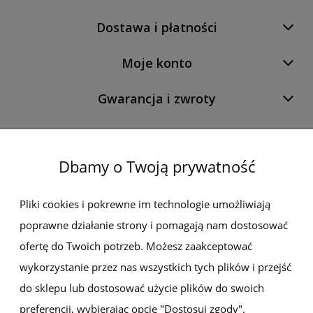
Dostawa i płatności
Moje konto
Gwarancja i zwroty
O firmie
Dbamy o Twoją prywatność
Newsletter
Pliki cookies i pokrewne im technologie umożliwiają
poprawne działanie strony i pomagają nam dostosować
Zapisz się do newslettera, aby być na bieżąco z nowościami i
promocjami
ofertę do Twoich potrzeb. Możesz zaakceptować
wykorzystanie przez nas wszystkich tych plików i przejść
do sklepu lub dostosować użycie plików do swoich
preferencji, wybierając opcję "Dostosuj zgody".