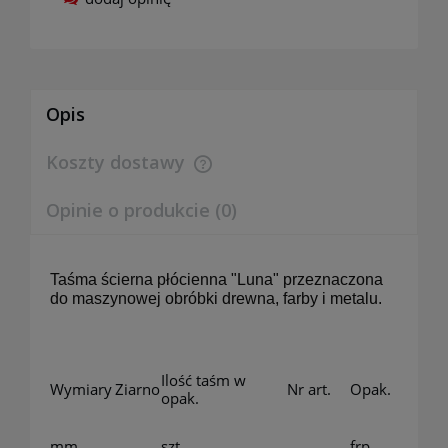
Opis
Koszty dostawy
Cena nie zawiera ewentualnych kosztów płatności
Opinie o produkcie (0)
Taśma ścierna płócienna "Luna" przeznaczona
do maszynowej obróbki drewna, farby i metalu.
Ilość taśm w
Wymiary
Ziarno
Nr art.
Opak.
opak.
mm
szt.
frp