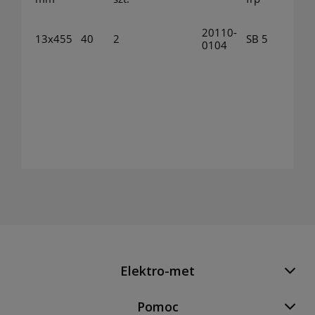
20110-
13x455
40
2
SB 5
0104
Elektro-met
Pomoc