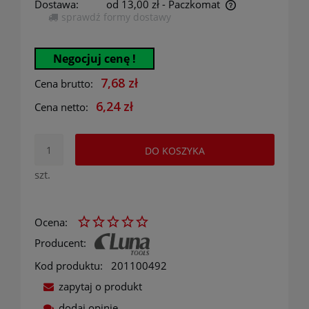
Dostawa:
od 13,00 zł
- Paczkomat
sprawdź formy dostawy
Cena nie zawiera ewentualnych kosztów płatności
Negocjuj cenę !
7,68 zł
Cena brutto:
6,24 zł
Cena netto:
DO KOSZYKA
szt.
Ocena:
Producent:
Kod produktu:
201100492
zapytaj o produkt
dodaj opinię