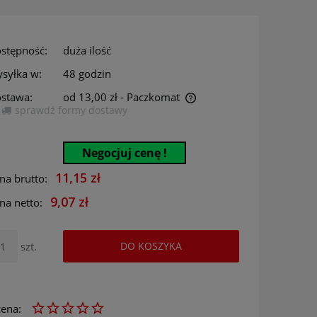
stępność:
duża ilość
syłka w:
48 godzin
stawa:
od 13,00 zł
- Paczkomat
sprawdź formy dostawy
Cena nie zawiera ewentualnych kosztów
płatności
Negocjuj cenę !
11,15 zł
na brutto:
9,07 zł
na netto:
szt.
DO KOSZYKA
ena: