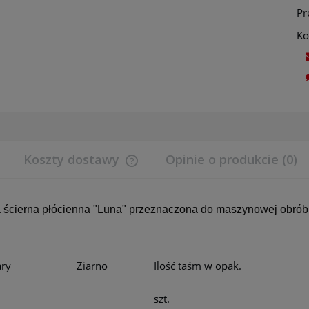
Pr
Ko
Koszty dostawy
Opinie o produkcie (0)
Cena nie zawiera ewentualnych koszt
płatności
ścierna płócienna "Luna" przeznaczona do maszynowej obróbki
ry
Ziarno
Ilość taśm w opak.
szt.