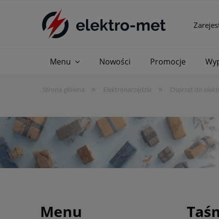
Zarejes
Menu
Nowości
Promocje
Wyp
»
»
Strona główna
Elektronarzędzia
Osprzęt do elekt
Menu
Taśm