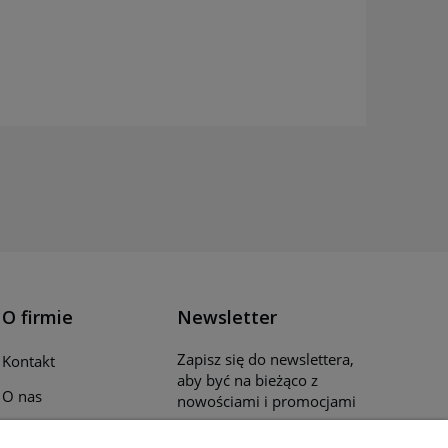
O firmie
Newsletter
Zapisz się do newslettera,
Kontakt
aby być na bieżąco z
O nas
nowościami i promocjami
Opinie klientów