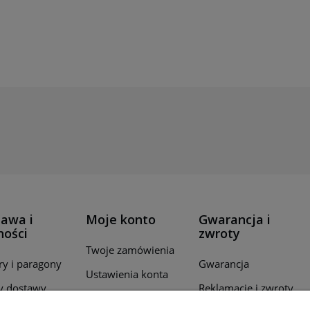
awa i
Moje konto
Gwarancja i
ności
zwroty
Twoje zamówienia
ry i paragony
Gwarancja
Ustawienia konta
y dostawy
Reklamacje i zwroty
Przechowalnia