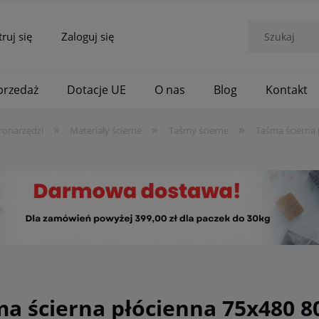
truj się
Zaloguj się
rzedaż
Dotacje UE
O nas
Blog
Kontakt
»
»
»
ronarzędzi
Materiały ścierne
Taśmy ścierne
Taśma ścierna 
a ścierna płócienna 75x480 8