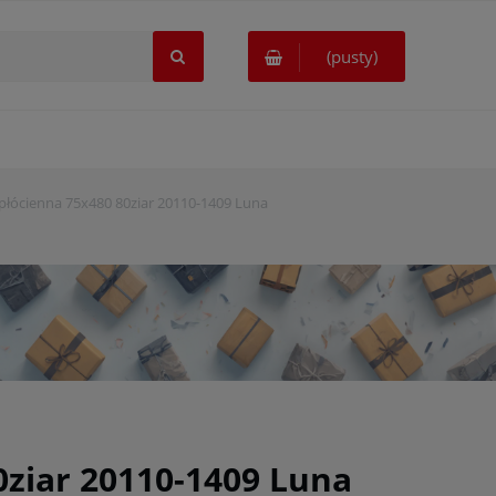
(pusty)
płócienna 75x480 80ziar 20110-1409 Luna
0ziar 20110-1409 Luna