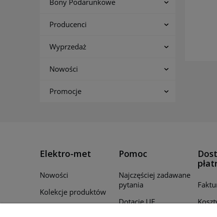
Bony Podarunkowe
Producenci
Wyprzedaż
Nowości
Promocje
Elektro-met
Pomoc
Dost
płat
Nowości
Najczęściej zadawane
pytania
Faktu
Kolekcje produktów
Dotacje UE
Koszt
Promocje