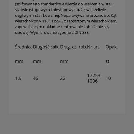
(szlifowane)to standardowe wiertła do wiercenia w stali i
staliwie (stopowych i niestopowych), żeliwie, żeliwie
ciągliwym i stali kowalnej. Naparowywane próżniowo. Kąt
wierzchołkowy 118°. HSS-G z zaostrzonym wierzchołkiem,
zapewniającym dokładne centrowanie i obniżenie siły
osiowej. Wymiarowanie zgodne z DIN 338.
Średnica
Długość całk.
Dług. cz. rob.
Nr art.
Opak.
mm
mm
mm
st
17253-
1.9
46
22
10
1006