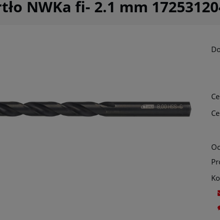
tło NWKa fi- 2.1 mm 1725312
Do
Ce
Ce
Oc
Pr
Ko