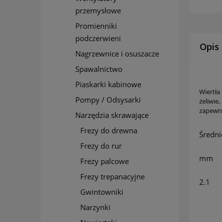
przemysłowe
Promienniki
podczerwieni
Opis
Nagrzewnice i osuszacze
Spawalnictwo
Piaskarki kabinowe
Wiertła
Pompy / Odsysarki
żeliwie
zapewni
Narzędzia skrawające
Frezy do drewna
Średni
Frezy do rur
mm
Frezy palcowe
Frezy trepanacyjne
2.1
Gwintowniki
Narzynki