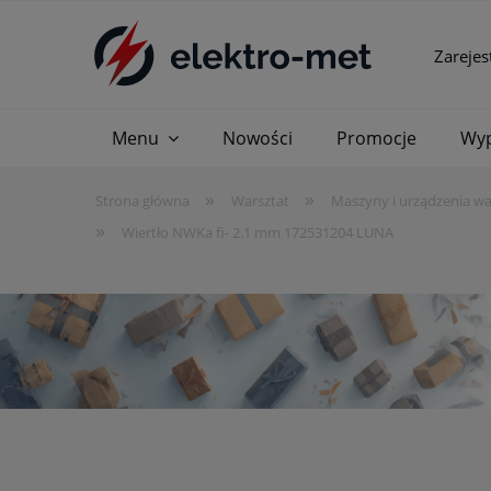
Zarejes
Menu
Nowości
Promocje
Wyp
»
»
Strona główna
Warsztat
Maszyny i urządzenia w
»
Wiertło NWKa fi- 2.1 mm 172531204 LUNA