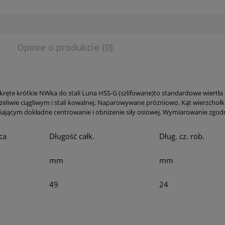
Opinie o produkcie (0)
 kręte krótkie NWka do stali Luna HSS-G (szlifowane)to standardowe wiertła d
, żeliwie ciągliwym i stali kowalnej. Naparowywane próżniowo. Kąt wierzcho
ającym dokładne centrowanie i obniżenie siły osiowej. Wymiarowanie zgodn
ca
Długość całk.
Dług. cz. rob.
mm
mm
49
24