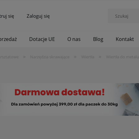
truj się
Zaloguj się
rzedaż
Dotacje UE
O nas
Blog
Kontakt
»
»
»
arsztatowe
Narzędzia skrawające
Wiertła
Wiertła do metalu