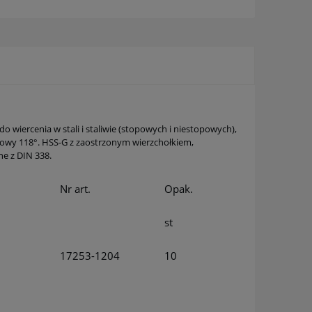
o wiercenia w stali i staliwie (stopowych i niestopowych),
łkowy 118°. HSS-G z zaostrzonym wierzchołkiem,
e z DIN 338.
Nr art.
Opak.
st
17253-1204
10