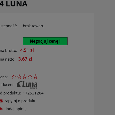
04 LUNA
stępność:
brak towaru
Negocjuj cenę !
4,51 zł
na brutto:
3,67 zł
na netto:
ena:
oducent:
d produktu:
172531204
zapytaj o produkt
dodaj opinię