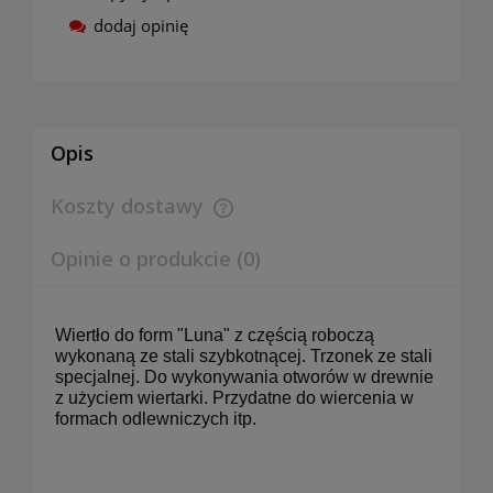
dodaj opinię
Opis
Koszty dostawy
Cena nie zawiera ewentualnych kosztów płatności
Opinie o produkcie (0)
Wiertło do form "Luna" z częścią roboczą
wykonaną ze stali szybkotnącej. Trzonek ze stali
specjalnej. Do wykonywania otworów w drewnie
z użyciem wiertarki. Przydatne do wiercenia w
formach odlewniczych itp.