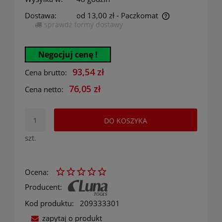
Dostawa:
od 13,00 zł
- Paczkomat
sprawdź formy dostawy
Cena nie zawiera ewentualnych kosztów płatności
Negocjuj cenę !
93,54 zł
Cena brutto:
76,05 zł
Cena netto:
DO KOSZYKA
szt.
Ocena:
Producent:
Kod produktu:
209333301
zapytaj o produkt