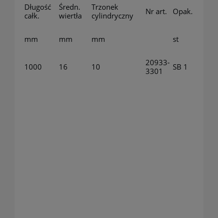
Długość
Średn.
Trzonek
Nr art.
Opak.
całk.
wiertła
cylindryczny
mm
mm
mm
st
20933-
1000
16
10
SB 1
3301