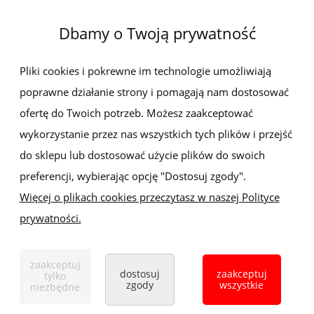
O firmie
Dbamy o Twoją prywatność
Newsletter
Pliki cookies i pokrewne im technologie umożliwiają
poprawne działanie strony i pomagają nam dostosować
Zapisz się do newslettera, aby być na bieżąco z nowościami i
promocjami
ofertę do Twoich potrzeb. Możesz zaakceptować
wykorzystanie przez nas wszystkich tych plików i przejść
do sklepu lub dostosować użycie plików do swoich
preferencji, wybierając opcję "Dostosuj zgody".
Więcej o plikach cookies przeczytasz w naszej Polityce
prywatności.
Sklep z elektronarzędziami
ELEKTRO-MET
Handlowa 1, 35-103 Rzeszów
zaakceptuj
Tel:
,
+48 17 853 90 49
+48 668 191 214
dostosuj
zaakceptuj
tylko
zgody
wszystkie
niezbędne