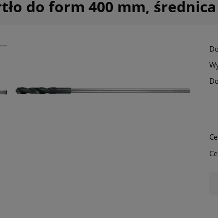
tło do form 400 mm, średnic
Do
Wy
Do
Ce
Ce