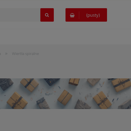
(pusty)
»
a
Wiertła spiralne