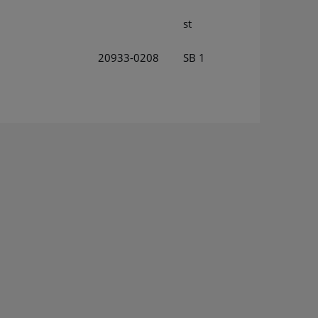
st
20933-0208
SB 1