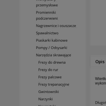
przemysłowe
Promienniki
podczerwieni
Nagrzewnice i osuszacze
Spawalnictwo
Piaskarki kabinowe
Pompy / Odsysarki
Narzędzia skrawające
Opis
Frezy do drewna
Frezy do rur
Frezy palcowe
Wiertł
wykony
Frezy trepanacyjne
Gwintowniki
Narzynki
Długoś