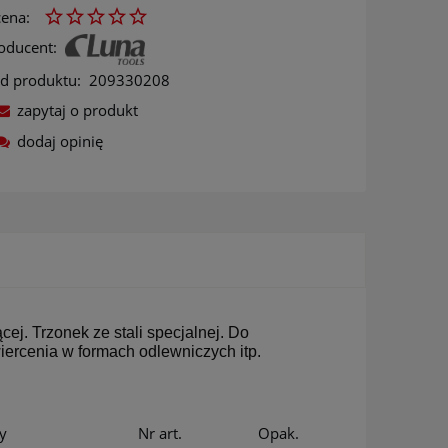
ena:
oducent:
d produktu:
209330208
zapytaj o produkt
dodaj opinię
ów
ej. Trzonek ze stali specjalnej. Do
ercenia w formach odlewniczych itp.
y
Nr art.
Opak.