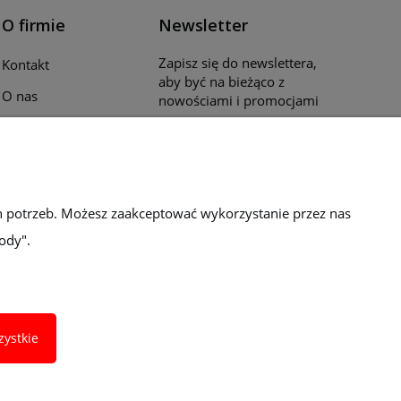
O firmie
Newsletter
Zapisz się do newslettera,
Kontakt
aby być na bieżąco z
O nas
nowościami i promocjami
Opinie klientów
Katalogi i ulotki
Blog
h potrzeb. Możesz zaakceptować wykorzystanie przez nas
ody".
zystkie