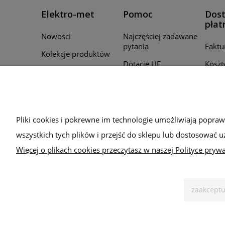
Elektro-met
Pomoc
Dost
płat
Nowości
Najczęściej zadawane
pytania
Faktu
Kolekcje produktów
Dotacje UE
Koszt
Promocje
Regulamin
Czas r
Producenci
zamó
Polityka prywatności
Для України
Sposo
Bezpieczeństwo
Pliki cookies i pokrewne im technologie umożliwiają popra
wszystkich tych plików i przejść do sklepu lub dostosować u
Więcej o plikach cookies przeczytasz w naszej Polityce prywa
zaakceptu