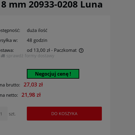
a 8 mm 20933-0208 Luna
stępność:
duża ilość
syłka w:
48 godzin
stawa:
od 13,00 zł
- Paczkomat
sprawdź formy dostawy
Cena nie zawiera ewentualnych kosztów
płatności
Negocjuj cenę !
27,03 zł
na brutto:
21,98 zł
na netto:
szt.
DO KOSZYKA