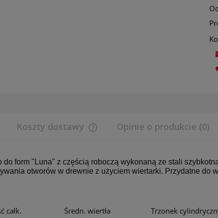
Oc
Pr
Ko
Koszty dostawy
Opinie o produkcie (0)
Cena nie zawiera ewentualnych koszt
płatności
o do form "Luna" z częścią roboczą wykonaną ze stali szybkotnąc
wania otworów w drewnie z użyciem wiertarki. Przydatne do wi
ć całk.
Średn. wiertła
Trzonek cylindryczn