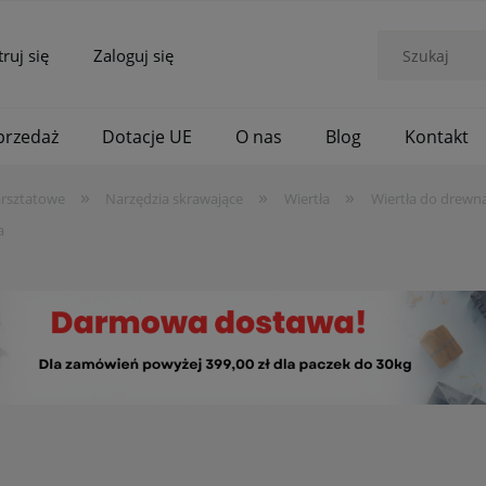
truj się
Zaloguj się
rzedaż
Dotacje UE
O nas
Blog
Kontakt
»
»
»
arsztatowe
Narzędzia skrawające
Wiertła
Wiertła do drewn
a