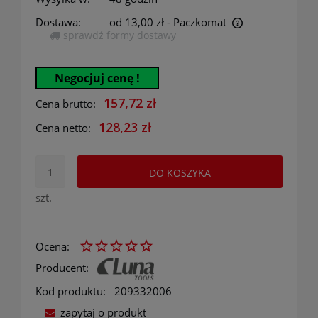
Dostawa:
od 13,00 zł
- Paczkomat
sprawdź formy dostawy
Cena nie zawiera ewentualnych kosztów płatności
Negocjuj cenę !
157,72 zł
Cena brutto:
128,23 zł
Cena netto:
DO KOSZYKA
szt.
Ocena:
Producent:
Kod produktu:
209332006
zapytaj o produkt