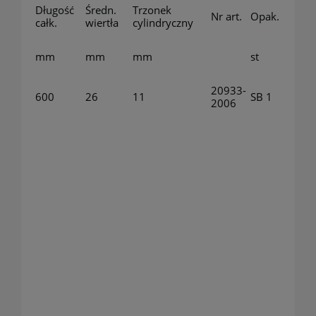
Długość
Średn.
Trzonek
Nr art.
Opak.
całk.
wiertła
cylindryczny
mm
mm
mm
st
20933-
600
26
11
SB 1
2006