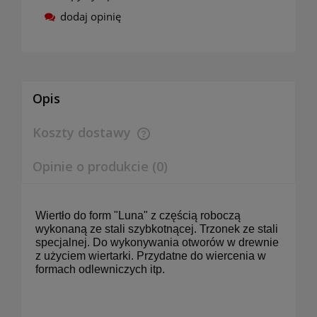
dodaj opinię
Opis
Koszty dostawy
Cena nie zawiera ewentualnych kosztów płatności
Opinie o produkcie (0)
Wiertło do form "Luna" z częścią roboczą
wykonaną ze stali szybkotnącej. Trzonek ze stali
specjalnej. Do wykonywania otworów w drewnie
z użyciem wiertarki. Przydatne do wiercenia w
formach odlewniczych itp.