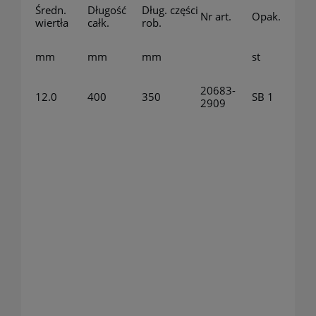
Średn.
Długość
Dług. części
Nr art.
Opak.
wiertła
całk.
rob.
mm
mm
mm
st
20683-
12.0
400
350
SB 1
2909