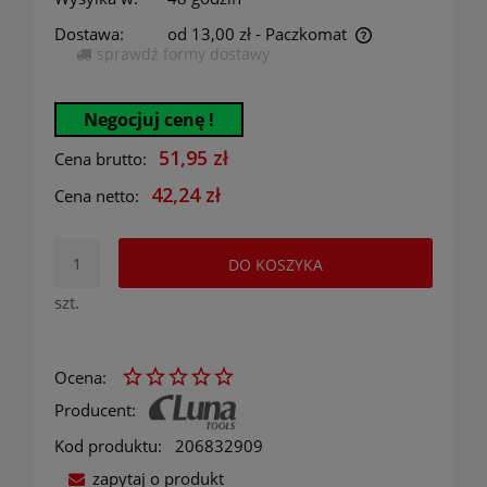
Dostawa:
od 13,00 zł
- Paczkomat
sprawdź formy dostawy
Cena nie zawiera ewentualnych kosztów płatności
Negocjuj cenę !
51,95 zł
Cena brutto:
42,24 zł
Cena netto:
DO KOSZYKA
szt.
Ocena:
Producent:
Kod produktu:
206832909
zapytaj o produkt