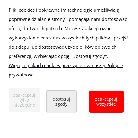
Newsletter
Pliki cookies i pokrewne im technologie umożliwiają
poprawne działanie strony i pomagają nam dostosować
Zapisz się do newslettera, aby być na bieżąco z nowościami i
promocjami
ofertę do Twoich potrzeb. Możesz zaakceptować
wykorzystanie przez nas wszystkich tych plików i przejść
do sklepu lub dostosować użycie plików do swoich
preferencji, wybierając opcję "Dostosuj zgody".
Więcej o plikach cookies przeczytasz w naszej Polityce
prywatności.
Sklep z elektronarzędziami
ELEKTRO-MET
Handlowa 1, 35-103 Rzeszów
zaakceptuj
Tel:
,
+48 17 853 90 49
+48 668 191 214
dostosuj
zaakceptuj
tylko
zgody
wszystkie
niezbędne
pokaż pełną wersję strony
Sklep internetowy Shoper.pl