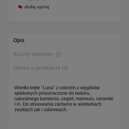
dodaj opinię
Opis
Koszty dostawy
Cena nie zawiera ewentualnych kosztów płatności
Opinie o produkcie (0)
Wiertło kręte "Luna" z ostrzem z węglików
spiekanych przeznaczone do betonu,
naturalnego kamienia, cegieł, marmuru, ceramiki
i in. Do stosowania zarówno w wiertarkach
zwykłych jak i udarowych.