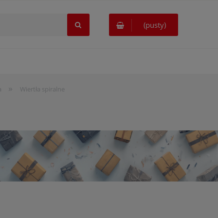
(pusty)
»
a
Wiertła spiralne