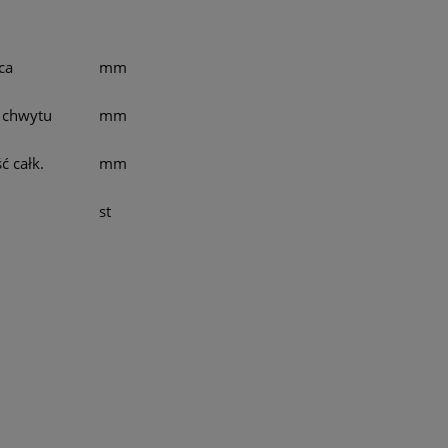
ca
mm
 chwytu
mm
ć całk.
mm
st