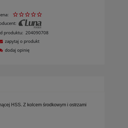
ena:
oducent:
d produktu:
204090708
zapytaj o produkt
dodaj opinię
ów
tnącej HSS. Z kolcem środkowym i ostrzami