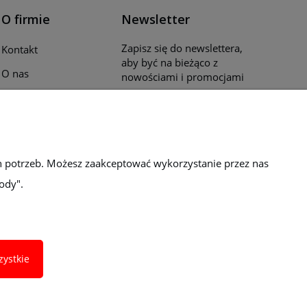
O firmie
Newsletter
Zapisz się do newslettera,
Kontakt
aby być na bieżąco z
O nas
nowościami i promocjami
Opinie klientów
Katalogi i ulotki
Blog
h potrzeb. Możesz zaakceptować wykorzystanie przez nas
ody".
zystkie