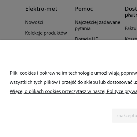
Elektro-met
Pomoc
Dost
płat
Nowości
Najczęściej zadawane
pytania
Faktu
Kolekcje produktów
Dotacje UE
Koszt
Promocje
Regulamin
Czas r
Producenci
zamó
Polityka prywatności
Для України
Sposo
Bezpieczeństwo
Pliki cookies i pokrewne im technologie umożliwiają popra
wszystkich tych plików i przejść do sklepu lub dostosować u
Więcej o plikach cookies przeczytasz w naszej Polityce prywa
zaakceptu