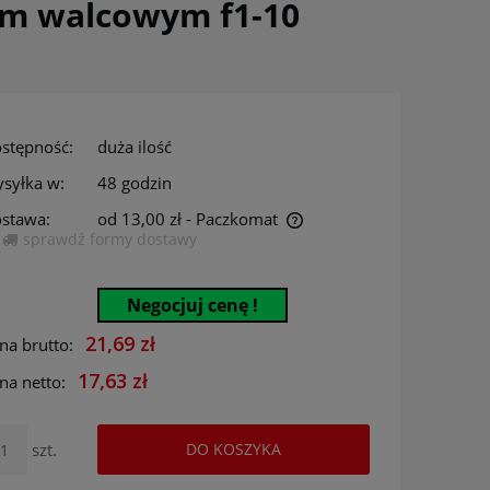
em walcowym f1-10
stępność:
duża ilość
syłka w:
48 godzin
stawa:
od 13,00 zł
- Paczkomat
sprawdź formy dostawy
Cena nie zawiera ewentualnych kosztów
płatności
Negocjuj cenę !
21,69 zł
na brutto:
17,63 zł
na netto:
szt.
DO KOSZYKA