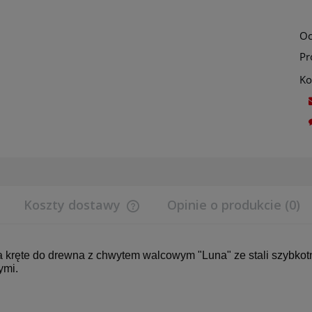
Oc
Pr
Ko
Koszty dostawy
Opinie o produkcie (0)
Cena nie zawiera ewentualnych koszt
płatności
a kręte do drewna z chwytem walcowym "Luna" ze stali szybko
ymi.