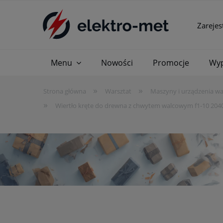
Zarejes
Menu
Nowości
Promocje
Wyp
»
»
Strona główna
Warsztat
Maszyny i urządzenia w
»
Wiertło kręte do drewna z chwytem walcowym f1-10 204