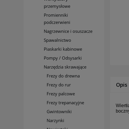
przemysłowe
Promienniki
podczerwieni
Nagrzewnice i osuszacze
Spawalnictwo
Piaskarki kabinowe
Pompy / Odsysarki
Narzędzia skrawające
Frezy do drewna
Opis
Frezy do rur
Frezy palcowe
Frezy trepanacyjne
Wiertł
Gwintowniki
boczn
Narzynki