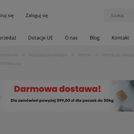
truj się
Zaloguj się
rzedaż
Dotacje UE
O nas
Blog
Kontakt
»
»
»
arsztatowe
Narzędzia skrawające
Wiertła
Wiertła do drewn
090708 Luna