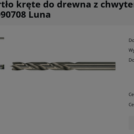
tło kręte do drewna z chwyt
090708 Luna
Do
Wy
Do
Ce
Ce