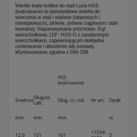
Wiertło kręte krótkie do stali Luna HSS
(walcowane) to standardowe wiertła do
wiercenia w stali i staliwie (stopowych i
niestopowych), żeliwie, żeliwie ciągliwym i stali
kowalnej. Naparowywane próżniowo. Kąt
wierzchołkowy 118°. HSS-G z zaostrzonym
wierzchołkiem, zapewniającym dokładne
centrowanie i obniżenie siły osiowej.
Wymiarowanie zgodne z DIN 338.
HSS
(walcowane)
Długość
Średnica
Dług. cz. rob.
Nr art.
Opak.
całk.
mm
mm
mm
st
17254-
12.0
151
101
5