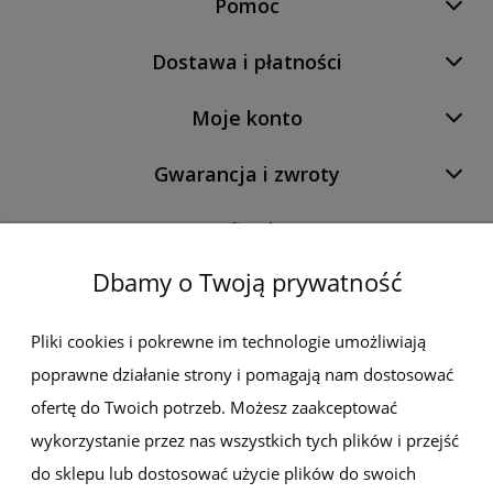
Pomoc
Dostawa i płatności
Moje konto
Gwarancja i zwroty
O firmie
Dbamy o Twoją prywatność
Newsletter
Pliki cookies i pokrewne im technologie umożliwiają
poprawne działanie strony i pomagają nam dostosować
Zapisz się do newslettera, aby być na bieżąco z nowościami i
promocjami
ofertę do Twoich potrzeb. Możesz zaakceptować
wykorzystanie przez nas wszystkich tych plików i przejść
do sklepu lub dostosować użycie plików do swoich