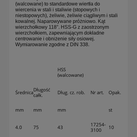
(walcowane) to standardowe wiertła do
wiercenia w stali i staliwie (stopowych i
niestopowych), żeliwie, żeliwie ciągliwym i stali
kowalnej. Naparowywane próżniowo. Kąt
wierzchołkowy 118°. HSS-G z zaostrzonym
wierzchołkiem, zapewniającym dokładne
centrowanie i obniżenie siły osiowej.
Wymiarowanie zgodne z DIN 338.
HSS
(walcowane)
Długość
Średnica
Dług. cz. rob.
Nr art.
Opak.
całk.
mm
mm
mm
st
17254-
4.0
75
43
10
3100