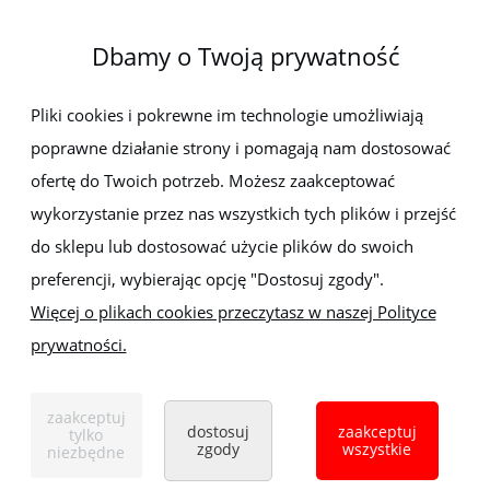
O firmie
Dbamy o Twoją prywatność
Newsletter
Pliki cookies i pokrewne im technologie umożliwiają
poprawne działanie strony i pomagają nam dostosować
Zapisz się do newslettera, aby być na bieżąco z nowościami i
promocjami
ofertę do Twoich potrzeb. Możesz zaakceptować
wykorzystanie przez nas wszystkich tych plików i przejść
do sklepu lub dostosować użycie plików do swoich
preferencji, wybierając opcję "Dostosuj zgody".
Więcej o plikach cookies przeczytasz w naszej Polityce
prywatności.
Sklep z elektronarzędziami
ELEKTRO-MET
Handlowa 1, 35-103 Rzeszów
zaakceptuj
Tel:
,
+48 17 853 90 49
+48 668 191 214
dostosuj
zaakceptuj
tylko
zgody
wszystkie
niezbędne