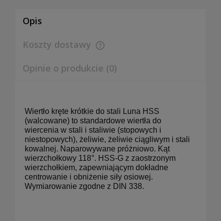
Opis
Koszty dostawy
Cena nie zawiera ewentualnych kosztów płatności
Opinie o produkcie (0)
Wiertło kręte krótkie do stali Luna HSS
(walcowane) to standardowe wiertła do
wiercenia w stali i staliwie (stopowych i
niestopowych), żeliwie, żeliwie ciągliwym i stali
kowalnej. Naparowywane próżniowo. Kąt
wierzchołkowy 118°. HSS-G z zaostrzonym
wierzchołkiem, zapewniającym dokładne
centrowanie i obniżenie siły osiowej.
Wymiarowanie zgodne z DIN 338.