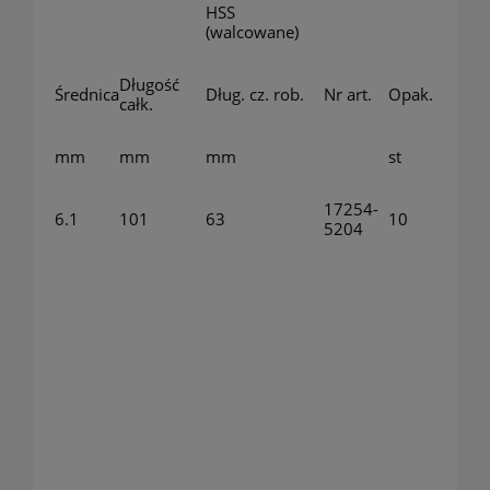
HSS
(walcowane)
Długość
Średnica
Dług. cz. rob.
Nr art.
Opak.
całk.
mm
mm
mm
st
17254-
6.1
101
63
10
5204