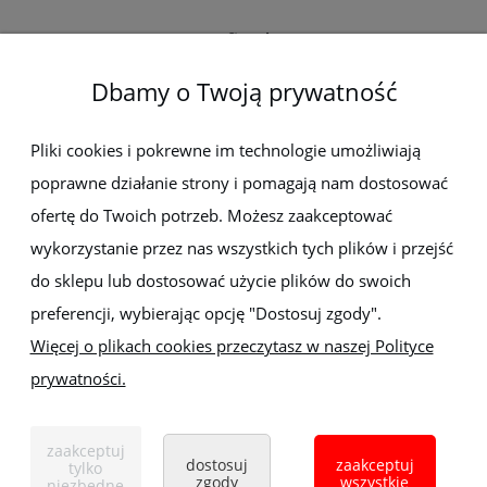
O firmie
Dbamy o Twoją prywatność
Newsletter
Pliki cookies i pokrewne im technologie umożliwiają
poprawne działanie strony i pomagają nam dostosować
Zapisz się do newslettera, aby być na bieżąco z nowościami i
promocjami
ofertę do Twoich potrzeb. Możesz zaakceptować
wykorzystanie przez nas wszystkich tych plików i przejść
do sklepu lub dostosować użycie plików do swoich
preferencji, wybierając opcję "Dostosuj zgody".
Więcej o plikach cookies przeczytasz w naszej Polityce
prywatności.
Sklep z elektronarzędziami
ELEKTRO-MET
Handlowa 1, 35-103 Rzeszów
zaakceptuj
Tel:
,
+48 17 853 90 49
+48 668 191 214
dostosuj
zaakceptuj
tylko
zgody
wszystkie
niezbędne