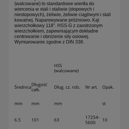
(walcowane) to standardowe wiertła do
wiercenia w stali i staliwie (stopowych i
niestopowych), żeliwie, żeliwie ciągliwym i stali
kowalnej. Naparowywane próżniowo. Kąt
wierzchołkowy 118°. HSS-G z zaostrzonym
wierzchołkiem, zapewniającym dokładne
centrowanie i obniżenie siły osiowej.
Wymiarowanie zgodne z DIN 338.
HSS
(walcowane)
Długość
Średnica
Dług. cz. rob.
Nr art.
Opak.
całk.
mm
mm
mm
st
17254-
6.5
101
63
10
5600