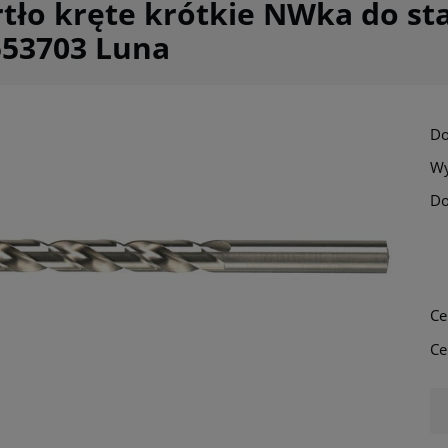
tło kręte krótkie NWka do sta
553703 Luna
Do
Wy
Do
Ce
Ce