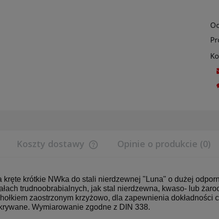
Oc
Pr
Ko
Koszty dostawy
Opinie o produkcie (0)
Cena nie zawiera ewentualnych koszt
płatności
a kręte krótkie NWka do stali nierdzewnej "Luna" o dużej odpor
ałach trudnoobrabialnych, jak stal nierdzewna, kwaso- lub żar
hołkiem zaostrzonym krzyżowo, dla zapewnienia dokładności ce
krywane. Wymiarowanie zgodne z DIN 338.