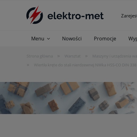
Zarejes
Menu
Nowości
Promocje
Wyp
»
»
Strona główna
Warsztat
Maszyny i urządzenia w
»
Wiertła kręte do stali nierdzewnej NWka HSS-CO DIN 338