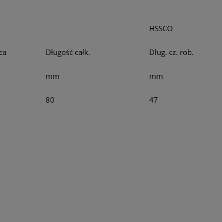
HSSCO
ca
Długość całk.
Dług. cz. rob.
mm
mm
80
47