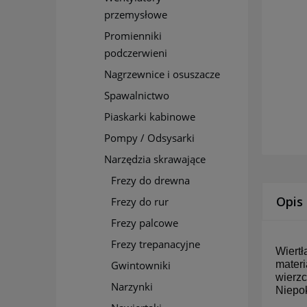
przemysłowe
Promienniki
podczerwieni
Nagrzewnice i osuszacze
Spawalnictwo
Piaskarki kabinowe
Pompy / Odsysarki
Narzędzia skrawające
Frezy do drewna
Opis
Frezy do rur
Frezy palcowe
Frezy trepanacyjne
Wiertł
Gwintowniki
materi
wierzc
Narzynki
Niepo