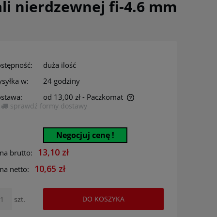
li nierdzewnej fi-4.6 mm
stępność:
duża ilość
syłka w:
24 godziny
stawa:
od 13,00 zł
- Paczkomat
sprawdź formy dostawy
Cena nie zawiera ewentualnych kosztów
płatności
Negocjuj cenę !
13,10 zł
na brutto:
10,65 zł
na netto:
szt.
DO KOSZYKA