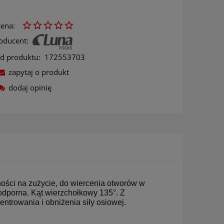
ena:
oducent:
d produktu:
172553703
zapytaj o produkt
dodaj opinię
ów
ności na zużycie, do wiercenia otworów w
oodporna. Kąt wierzchołkowy 135°. Z
ntrowania i obniżenia siły osiowej.