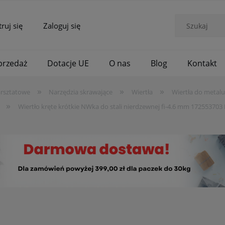
truj się
Zaloguj się
rzedaż
Dotacje UE
O nas
Blog
Kontakt
»
»
»
arsztatowe
Narzędzia skrawające
Wiertła
Wiertła do metalu
»
Wiertło kręte krótkie NWka do stali nierdzewnej fi-4.6 mm 172553703