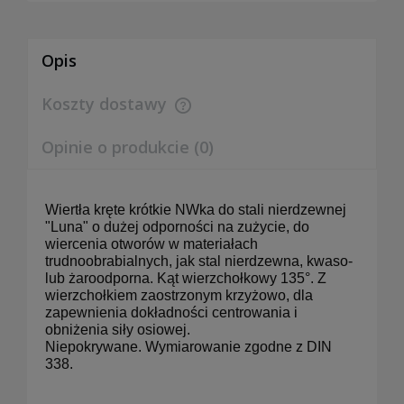
Opis
Koszty dostawy
Cena nie zawiera ewentualnych kosztów płatności
Opinie o produkcie (0)
Wiertła kręte krótkie NWka do stali nierdzewnej
"Luna" o dużej odporności na zużycie, do
wiercenia otworów w materiałach
trudnoobrabialnych, jak stal nierdzewna, kwaso-
lub żaroodporna. Kąt wierzchołkowy 135°. Z
wierzchołkiem zaostrzonym krzyżowo, dla
zapewnienia dokładności centrowania i
obniżenia siły osiowej.
Niepokrywane. Wymiarowanie zgodne z DIN
338.