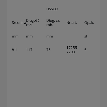
HSSCO
Długość
Dług. cz.
Średnica
Nr art.
Opak.
całk.
rob.
mm
mm
mm
st
17255-
8.1
117
75
5
7209