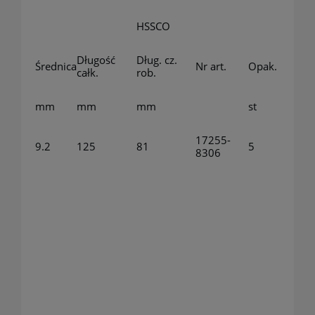
HSSCO
Długość
Dług. cz.
Średnica
Nr art.
Opak.
całk.
rob.
mm
mm
mm
st
17255-
9.2
125
81
5
8306