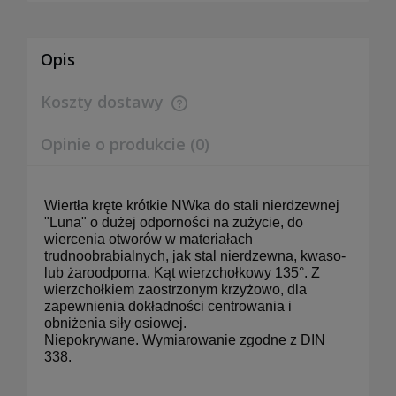
Opis
Koszty dostawy
Cena nie zawiera ewentualnych kosztów płatności
Opinie o produkcie (0)
Wiertła kręte krótkie NWka do stali nierdzewnej
"Luna" o dużej odporności na zużycie, do
wiercenia otworów w materiałach
trudnoobrabialnych, jak stal nierdzewna, kwaso-
lub żaroodporna. Kąt wierzchołkowy 135°. Z
wierzchołkiem zaostrzonym krzyżowo, dla
zapewnienia dokładności centrowania i
obniżenia siły osiowej.
Niepokrywane. Wymiarowanie zgodne z DIN
338.