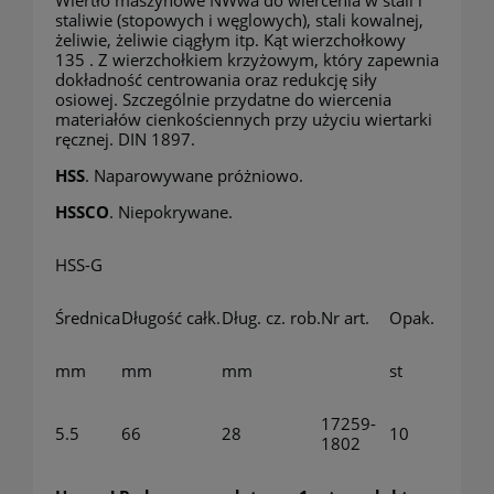
Wiertło maszynowe NWwa do wiercenia w stali i
staliwie (stopowych i węglowych), stali kowalnej,
żeliwie, żeliwie ciągłym itp. Kąt wierzchołkowy
135 . Z wierzchołkiem krzyżowym, który zapewnia
dokładność centrowania oraz redukcję siły
osiowej. Szczególnie przydatne do wiercenia
materiałów cienkościennych przy użyciu wiertarki
ręcznej. DIN 1897.
HSS
. Naparowywane próżniowo.
HSSCO
. Niepokrywane.
HSS-G
Średnica
Długość całk.
Dług. cz. rob.
Nr art.
Opak.
mm
mm
mm
st
17259-
5.5
66
28
10
1802