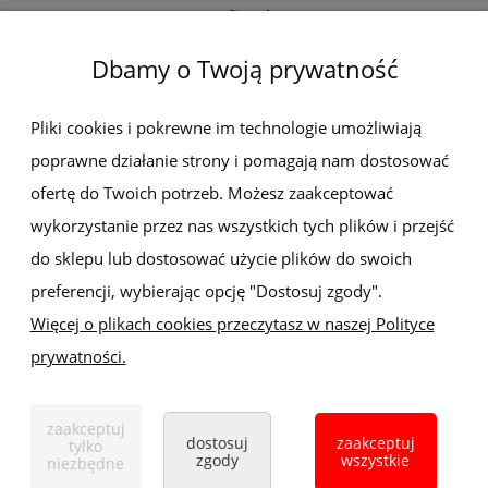
O firmie
Dbamy o Twoją prywatność
Newsletter
Pliki cookies i pokrewne im technologie umożliwiają
poprawne działanie strony i pomagają nam dostosować
Zapisz się do newslettera, aby być na bieżąco z nowościami i
promocjami
ofertę do Twoich potrzeb. Możesz zaakceptować
wykorzystanie przez nas wszystkich tych plików i przejść
do sklepu lub dostosować użycie plików do swoich
preferencji, wybierając opcję "Dostosuj zgody".
Więcej o plikach cookies przeczytasz w naszej Polityce
prywatności.
Sklep z elektronarzędziami
ELEKTRO-MET
Handlowa 1, 35-103 Rzeszów
zaakceptuj
Tel:
,
+48 17 853 90 49
+48 668 191 214
dostosuj
zaakceptuj
tylko
zgody
wszystkie
niezbędne