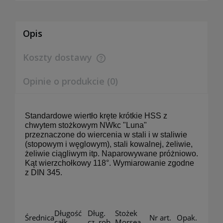
Opis
Koszty dostawy
Cena nie zawiera ewentualnych kosztów płatności
Opinie o produkcie (0)
Standardowe wiertło kręte krótkie HSS z
chwytem stożkowym NWkc "Luna"
przeznaczone do wiercenia w stali i w staliwie
(stopowym i węglowym), stali kowalnej, żeliwie,
żeliwie ciągliwym itp. Naparowywane próżniowo.
Kąt wierzchołkowy 118°. Wymiarowanie zgodne
z DIN 345.
Długość
Dług.
Stożek
Średnica
Nr art.
Opak.
całk.
cz. rob.
Morsea