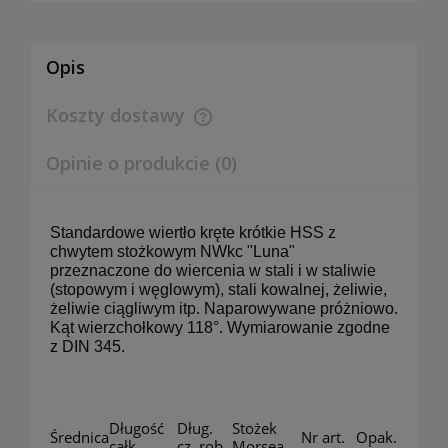
Opis
Koszty dostawy
Cena nie zawiera ewentualnych kosztów płatności
Opinie o produkcie (0)
Standardowe wiertło kręte krótkie HSS z
chwytem stożkowym NWkc "Luna"
przeznaczone do wiercenia w stali i w staliwie
(stopowym i węglowym), stali kowalnej, żeliwie,
żeliwie ciągliwym itp. Naparowywane próżniowo.
Kąt wierzchołkowy 118°. Wymiarowanie zgodne
z DIN 345.
Długość
Dług.
Stożek
Średnica
Nr art.
Opak.
całk.
cz. rob.
Morsea