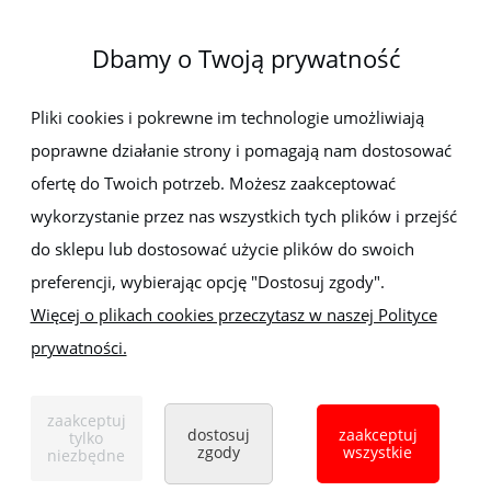
O firmie
Dbamy o Twoją prywatność
Newsletter
Pliki cookies i pokrewne im technologie umożliwiają
poprawne działanie strony i pomagają nam dostosować
Zapisz się do newslettera, aby być na bieżąco z nowościami i
promocjami
ofertę do Twoich potrzeb. Możesz zaakceptować
wykorzystanie przez nas wszystkich tych plików i przejść
do sklepu lub dostosować użycie plików do swoich
preferencji, wybierając opcję "Dostosuj zgody".
Więcej o plikach cookies przeczytasz w naszej Polityce
prywatności.
Sklep z elektronarzędziami
ELEKTRO-MET
Handlowa 1, 35-103 Rzeszów
zaakceptuj
Tel:
,
+48 17 853 90 49
+48 668 191 214
dostosuj
zaakceptuj
tylko
zgody
wszystkie
niezbędne