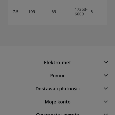
17253-
7.5
109
69
5
6609
Elektro-met
Pomoc
Dostawa i płatności
Moje konto
Gwarancja i zwroty