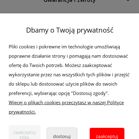
O firmie
Dbamy o Twoją prywatność
Newsletter
Pliki cookies i pokrewne im technologie umożliwiają
poprawne działanie strony i pomagają nam dostosować
Zapisz się do newslettera, aby być na bieżąco z nowościami i
promocjami
ofertę do Twoich potrzeb. Możesz zaakceptować
wykorzystanie przez nas wszystkich tych plików i przejść
do sklepu lub dostosować użycie plików do swoich
preferencji, wybierając opcję "Dostosuj zgody".
Więcej o plikach cookies przeczytasz w naszej Polityce
prywatności.
Sklep z elektronarzędziami
ELEKTRO-MET
Handlowa 1, 35-103 Rzeszów
zaakceptuj
Tel:
,
+48 17 853 90 49
+48 668 191 214
dostosuj
zaakceptuj
tylko