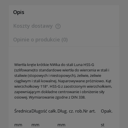
Opis
Koszty dostawy
Cena nie zawiera ewentualnych kosztów płatności
Opinie o produkcie (0)
Wiertła kręte krótkie NWka do stali Luna HSS-G
(szlifowane)to standardowe wiertła do wiercenia w stali i
staliwie (stopowych i niestopowych), żeliwie, żeliwie
ciągliwym i stali kowalnej. Naparowywane próżniowo. Kąt
wierzchołkowy 118°. HSS-G z zaostrzonym wierzchołkiem,
zapewniającym dokładne centrowanie i obniżenie siły
osiowej. Wymiarowanie zgodne z DIN 338.
Średnica
Długość całk.
Dług. cz. rob.
Nr art.
Opak.
mm
mm
mm
st