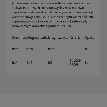
(szlifowane)to standardowe wiertła do wiercenia w stali i
staliwie (stopowych i niestopowych), żeliwie, żeliwie
ciągliwym i stali kowalnej. Naparowywane próżniowo. Kąt
wierzchołkowy 118°. HSS-G z zaostrzonym wierzchołkiem,
zapewniającym dokładne centrowanie i obniżenie siły
osiowej. Wymiarowanie zgodne z DIN 338.
Średnica
Długość całk.
Dług. cz. rob.
Nr art.
Opak.
mm
mm
mm
st
17253-
6.7
101
63
10
5809