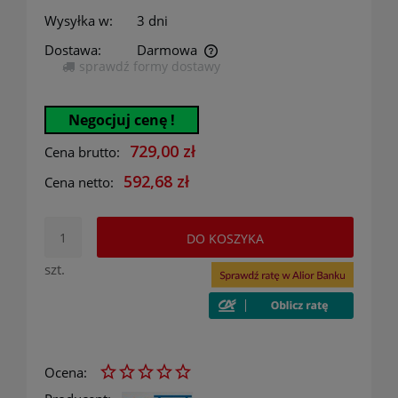
Wysyłka w:
3 dni
Dostawa:
Darmowa
sprawdź formy dostawy
Cena nie zawiera ewentualnych kosztów płatności
Negocjuj cenę !
729,00 zł
Cena brutto:
592,68 zł
Cena netto:
DO KOSZYKA
szt.
Ocena: