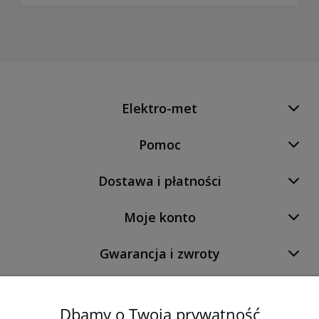
Elektro-met
Pomoc
Dostawa i płatności
Moje konto
Gwarancja i zwroty
O firmie
Dbamy o Twoją prywatność