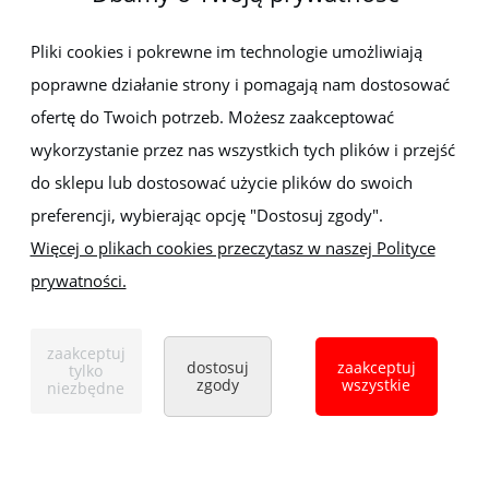
Pliki cookies i pokrewne im technologie umożliwiają
Newsletter
poprawne działanie strony i pomagają nam dostosować
Zapisz się do newslettera, aby być na bieżąco z nowościami i
ofertę do Twoich potrzeb. Możesz zaakceptować
promocjami
wykorzystanie przez nas wszystkich tych plików i przejść
do sklepu lub dostosować użycie plików do swoich
preferencji, wybierając opcję "Dostosuj zgody".
Więcej o plikach cookies przeczytasz w naszej Polityce
prywatności.
Sklep z elektronarzędziami
ELEKTRO-MET
Handlowa 1, 35-103 Rzeszów
zaakceptuj
dostosuj
zaakceptuj
tylko
Tel:
,
+48 17 853 90 49
+48 668 191 214
zgody
wszystkie
niezbędne
pokaż pełną wersję strony