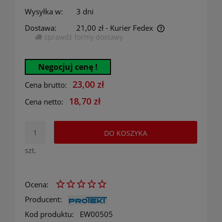
Wysyłka w:
3 dni
Dostawa:
21,00 zł
- Kurier Fedex
sprawdź formy dostawy
Cena nie zawiera ewentualnych kosztów płatności
Negocjuj cenę !
23,00 zł
Cena brutto:
18,70 zł
Cena netto:
DO KOSZYKA
szt.
Ocena:
Producent:
Kod produktu:
EW00505