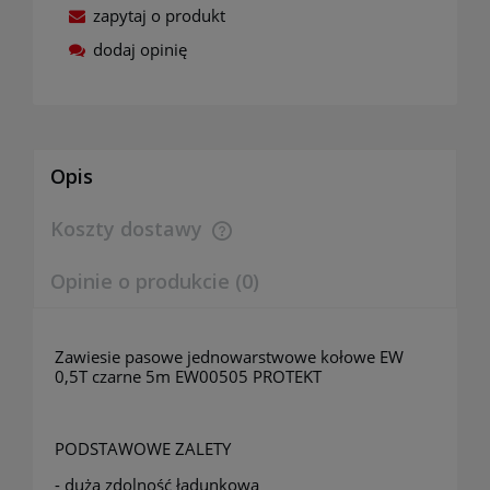
zapytaj o produkt
dodaj opinię
Opis
Koszty dostawy
Cena nie zawiera ewentualnych kosztów płatności
Opinie o produkcie (0)
Zawiesie pasowe jednowarstwowe kołowe EW
0,5T czarne 5m EW00505 PROTEKT
PODSTAWOWE ZALETY
- duża zdolność ładunkowa