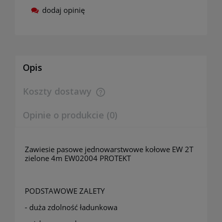
dodaj opinię
Opis
Koszty dostawy
Cena nie zawiera ewentualnych kosztów płatności
Opinie o produkcie (0)
Zawiesie pasowe jednowarstwowe kołowe EW 2T
zielone 4m EW02004 PROTEKT
PODSTAWOWE ZALETY
- duża zdolność ładunkowa