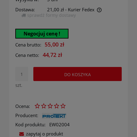
Dostawa:
21,00 zł
- Kurier Fedex
sprawdź formy dostawy
Cena nie zawiera ewentualnych kosztów płatności
Negocjuj cenę !
55,00 zł
Cena brutto:
44,72 zł
Cena netto:
DO KOSZYKA
szt.
Ocena:
Producent:
Kod produktu:
EW02004
zapytaj o produkt