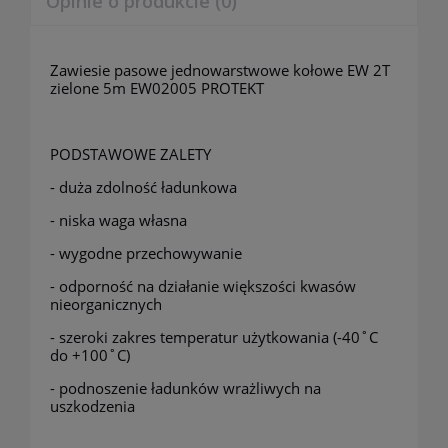
Opinie o produkcie (0)
Zawiesie pasowe jednowarstwowe kołowe EW 2T
zielone 5m EW02005 PROTEKT
PODSTAWOWE ZALETY
- duża zdolność ładunkowa
- niska waga własna
- wygodne przechowywanie
- odporność na działanie większości kwasów
nieorganicznych
- szeroki zakres temperatur użytkowania (-40˚C
do +100˚C)
- podnoszenie ładunków wrażliwych na
uszkodzenia