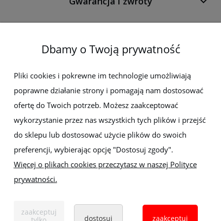
Gwarancja i zwroty
O firmie
Dbamy o Twoją prywatność
Newsletter
Pliki cookies i pokrewne im technologie umożliwiają
poprawne działanie strony i pomagają nam dostosować
Zapisz się do newslettera, aby być na bieżąco z nowościami i
promocjami
ofertę do Twoich potrzeb. Możesz zaakceptować
wykorzystanie przez nas wszystkich tych plików i przejść
do sklepu lub dostosować użycie plików do swoich
preferencji, wybierając opcję "Dostosuj zgody".
Więcej o plikach cookies przeczytasz w naszej Polityce
prywatności.
Sklep z elektronarzędziami
ELEKTRO-MET
Handlowa 1, 35-103 Rzeszów
zaakceptuj
Tel:
,
+48 17 853 90 49
+48 668 191 214
dostosuj
zaakceptuj
tylko