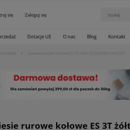
truj się
Zaloguj się
rzedaż
Dotacje UE
O nas
Blog
Kontakt
»
we kołowe
Zawiesie rurowe kołowe ES 3T żółte 1m ES03001 PROTEKT
esie rurowe kołowe ES 3T żó