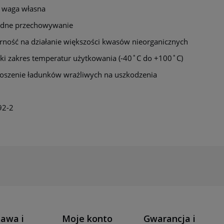
a waga własna
odne przechowywanie
rność na działanie większości kwasów nieorganicznych
oki zakres temperatur użytkowania (-40˚C do +100˚C)
oszenie ładunków wrażliwych na uszkodzenia
92-2
awa i
Moje konto
Gwarancja i