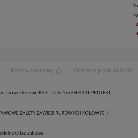
Pr
Ko
Koszty dostawy
Opinie o produkcie (0)
Cena nie zawiera ewentualnych koszt
ie rurowe kołowe ES 3T żółte 1m ES03001 PROTEKT
płatności
TAWOWE ZALETY ZAWIESI RUROWYCH KOŁOWYCH
 zdolność ładunkowa