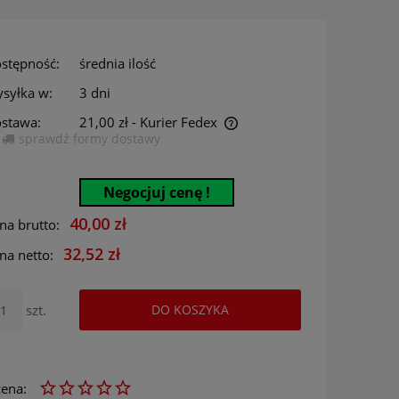
stępność:
średnia ilość
syłka w:
3 dni
stawa:
21,00 zł
- Kurier Fedex
sprawdź formy dostawy
Cena nie zawiera ewentualnych kosztów
płatności
Negocjuj cenę !
40,00 zł
na brutto:
32,52 zł
na netto:
szt.
DO KOSZYKA
ena: