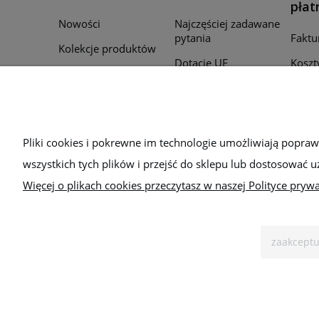
płat
Nowości
Najczęściej zadawane
pytania
Faktu
Kolekcje produktów
Dotacje UE
Koszt
Promocje
Regulamin
Czas r
Producenci
zamó
Polityka prywatności
Для України
Sposo
Bezpieczeństwo
Pliki cookies i pokrewne im technologie umożliwiają popra
wszystkich tych plików i przejść do sklepu lub dostosować u
Więcej o plikach cookies przeczytasz w naszej Polityce prywa
zaakceptu