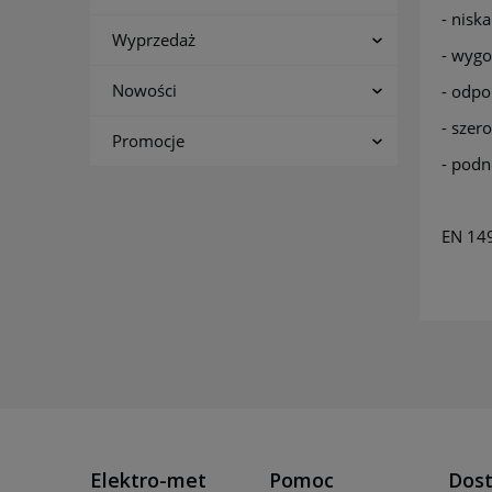
- nisk
Wyprzedaż
- wyg
Nowości
- odpo
- szer
Promocje
- podn
EN 14
Elektro-met
Pomoc
Dost