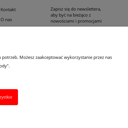
Zapisz się do newslettera,
Kontakt
aby być na bieżąco z
O nas
nowościami i promocjami
Opinie klientów
Katalogi i ulotki
Blog
h potrzeb. Możesz zaakceptować wykorzystanie przez nas
ody".
zystkie