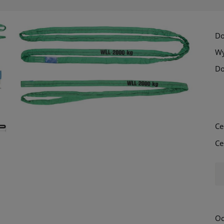
Do
Wy
Do
Ce
Ce
Oc