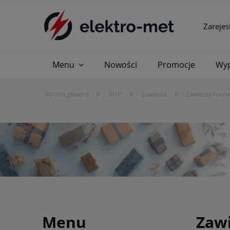
Zarejes
Menu
Nowości
Promocje
Wyp
»
»
»
Strona główna
BHP
Zawiesia
Zawiesia ruro
Menu
Zawi