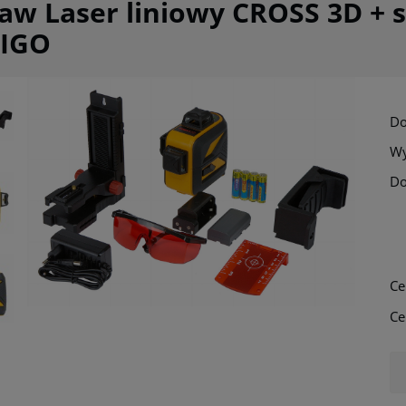
aw Laser liniowy CROSS 3D + 
IGO
Do
Wy
Do
Cena nie zawi
płatności
Ce
Ce