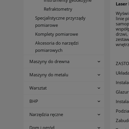
Instrumenty geodezyjne
Laser
Refraktometry
Wyświe
Specjalistyczne przyrządy
linie 
samop
pomiarowe
współp
drzwi,
Komplety pomiarowe
zestaw
Akcesoria do narzędzi
wnętrz
pomiarowych
Maszyny do drewna
ZASTO
Układa
Maszyny do metalu
Instal
Warsztat
Glazur
BHP
Instala
Podzia
Narzędzia ręczne
Zabudo
Dom i ogród