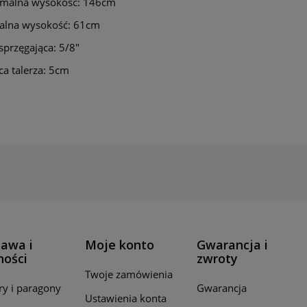
malna wysokość: 146cm
alna wysokość: 61cm
sprzęgająca: 5/8"
ca talerza: 5cm
awa i
Moje konto
Gwarancja i
ności
zwroty
Twoje zamówienia
ry i paragony
Gwarancja
Ustawienia konta