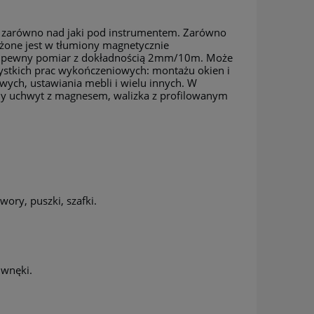
ym zarówno nad jaki pod instrumentem. Zarówno
ażone jest w tłumiony magnetycznie
i pewny pomiar z dokładnością 2mm/10m. Może
zystkich prac wykończeniowych: montażu okien i
ych, ustawiania mebli i wielu innych. W
yjny uchwyt z magnesem, walizka z profilowanym
wory, puszki, szafki.
 wnęki.