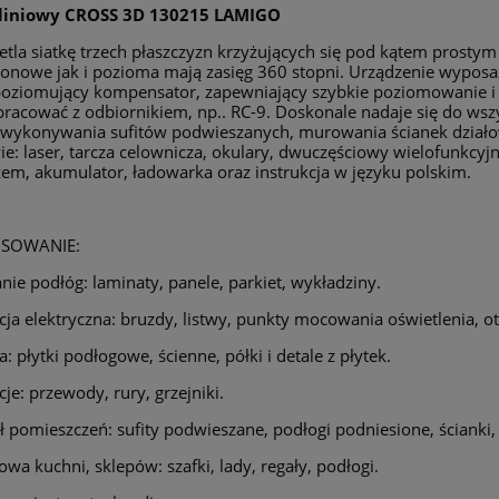
 liniowy CROSS 3D 130215 LAMIGO
tla siatkę trzech płaszczyzn krzyżujących się pod kątem prost
pionowe jak i pozioma mają zasięg 360 stopni. Urządzenie wypos
oziomujący kompensator, zapewniający szybkie poziomowanie 
racować z odbiornikiem, np.. RC-9. Doskonale nadaje się do ws
 wykonywania sufitów podwieszanych, murowania ścianek działow
ie: laser, tarcza celownicza, okulary, dwuczęściowy wielofunkc
em, akumulator, ładowarka oraz instrukcja w języku polskim.
SOWANIE:
nie podłóg: laminaty, panele, parkiet, wykładziny.
acja elektryczna: bruzdy, listwy, punkty mocowania oświetlenia, ot
a: płytki podłogowe, ścienne, półki i detale z płytek.
cje: przewody, rury, grzejniki.
ł pomieszczeń: sufity podwieszane, podłogi podniesione, ścianki,
wa kuchni, sklepów: szafki, lady, regały, podłogi.