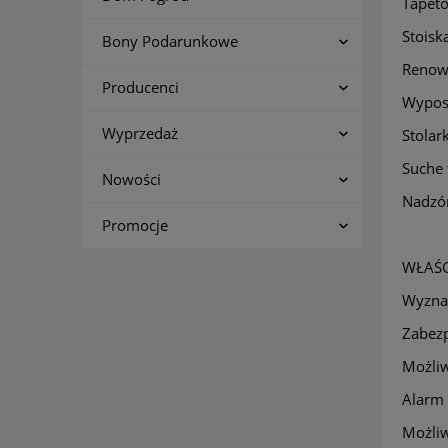
Tapeto
Stoisk
Bony Podarunkowe
Renowa
Producenci
Wyposa
Wyprzedaż
Stolark
Suche t
Nowości
Nadzór
Promocje
WŁAŚC
Wyznac
Zabezp
Możli
Alarm
Możliw