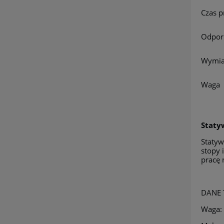
Czas p
Odpor
Wymia
Waga
Staty
Statyw
stopy 
pracę 
DANE 
Waga: 