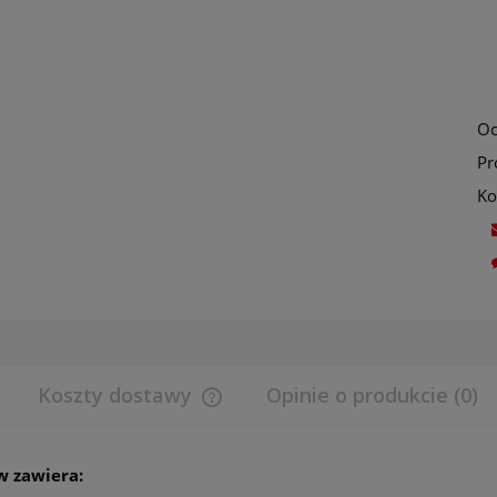
Oc
Pr
Ko
Koszty dostawy
Opinie o produkcie (0)
Cena nie zawiera ewentualnych koszt
w zawiera:
płatności