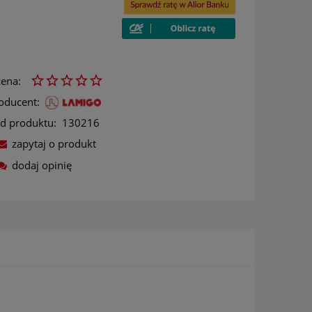
ena:
oducent:
d produktu:
130216
zapytaj o produkt
dodaj opinię
ów