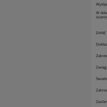
Wydaj
W skła
ścienn
DANE 
Dokła
Zakre
Zasięg
Światł
Zakres
Zasila