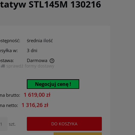
statyw STL145M 130216
stępność:
średnia ilość
syłka w:
3 dni
stawa:
Darmowa
sprawdź formy dostawy
era ewentualnych kosztów
Negocjuj cenę !
1 619,00 zł
na brutto:
1 316,26 zł
na netto:
szt.
DO KOSZYKA