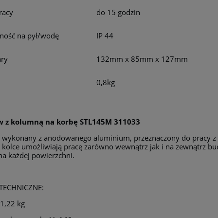
racy
do 15 godzin
ność na pył/wodę
IP 44
ry
132mm x 85mm x 127mm
0,8kg
w z kolumną na korbę STL145M 311033
 wykonany z anodowanego aluminium, przeznaczony do pracy z 
i kolce umożliwiają pracę zarówno wewnątrz jak i na zewnątrz b
na każdej powierzchni.
TECHNICZNE:
1,22 kg