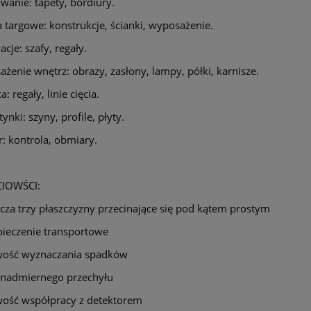
wanie: tapety, bordiury.
a targowe: konstrukcje, ścianki, wyposażenie.
cje: szafy, regały.
żenie wnętrz: obrazy, zasłony, lampy, półki, karnisze.
a: regały, linie cięcia.
ynki: szyny, profile, płyty.
: kontrola, obmiary.
IOWŚCI:
za trzy płaszczyzny przecinające się pod kątem prostym
ieczenie transportowe
wość wyznaczania spadków
 nadmiernego przechyłu
ość współpracy z detektorem