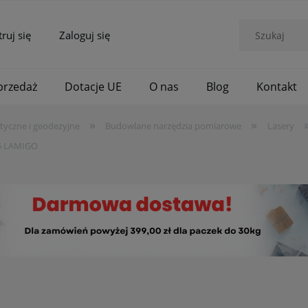
truj się
Zaloguj się
rzedaż
Dotacje UE
O nas
Blog
Kontakt
»
»
tyczne i geodezyjne
Budowlane narzędzia pomiarowe
Lasery
16 LAMIGO