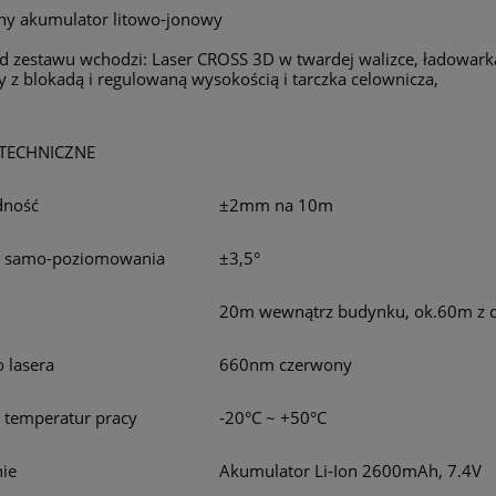
ny akumulator litowo-jonowy
d zestawu wchodzi: Laser CROSS 3D w twardej walizce, ładowark
y z blokadą i regulowaną wysokością i tarczka celownicza,
TECHNICZNE
dność
±2mm na 10m
s samo-poziomowania
±3,5°
20m wewnątrz budynku, ok.60m z d
o lasera
660nm czerwony
 temperatur pracy
-20°C ~ +50°C
nie
Akumulator Li-Ion 2600mAh, 7.4V