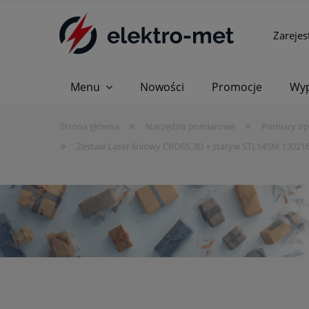
Zarejes
Menu
Nowości
Promocje
Wyp
»
»
Strona główna
Narzędzia pomiarowe
Pomiary op
»
Zestaw Laser liniowy CROSS 3D + statyw STL145M 1302