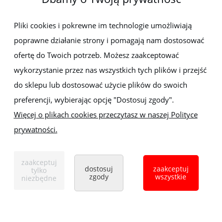
Newsletter
Pliki cookies i pokrewne im technologie umożliwiają
poprawne działanie strony i pomagają nam dostosować
Zapisz się do newslettera, aby być na bieżąco z nowościami i
promocjami
ofertę do Twoich potrzeb. Możesz zaakceptować
wykorzystanie przez nas wszystkich tych plików i przejść
do sklepu lub dostosować użycie plików do swoich
preferencji, wybierając opcję "Dostosuj zgody".
Więcej o plikach cookies przeczytasz w naszej Polityce
prywatności.
Sklep z elektronarzędziami
ELEKTRO-MET
Handlowa 1, 35-103 Rzeszów
zaakceptuj
Tel:
,
+48 17 853 90 49
+48 668 191 214
dostosuj
zaakceptuj
tylko
zgody
wszystkie
niezbędne
pokaż pełną wersję strony