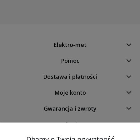
Elektro-met
Pomoc
Dostawa i płatności
Moje konto
Gwarancja i zwroty
O firmie
Dbamy o Twoją prywatność