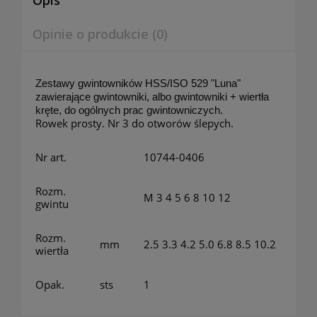
Opis
Opinie o produkcie (0)
Zestawy gwintowników HSS/ISO 529 "Luna"
zawierające gwintowniki, albo gwintowniki + wiertła
kręte, do ogólnych prac gwintowniczych.
Rowek prosty. Nr 3 do otworów ślepych.
Nr art.
10744-0406
Rozm.
M 3 4 5 6 8 10 12
gwintu
Rozm.
mm
2.5 3.3 4.2 5.0 6.8 8.5 10.2
wiertła
Opak.
sts
1