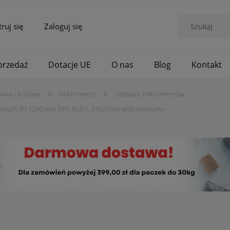
truj się
Zaloguj się
rzedaż
Dotacje UE
O nas
Blog
Kontakt
»
»
iowe i kątowe
Mikrometry
Zestawy mikrometrów
znych 50-1250 mm DIN 863/1, 01021034 MIB-Germany