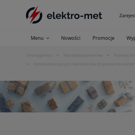
Zarejes
Menu
Nowości
Promocje
Wyp
»
»
Strona główna
Narzędzia pomiarowe
Pomiary lin
»
Zestaw precyzyjnych mikrometrów do pomiarów wenętr