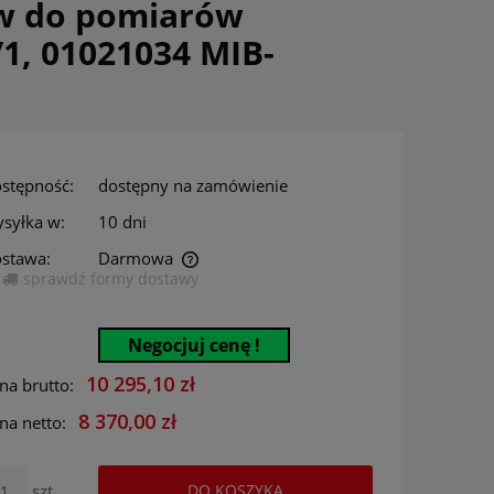
w do pomiarów
1, 01021034 MIB-
stępność:
dostępny na zamówienie
syłka w:
10 dni
stawa:
Darmowa
sprawdź formy dostawy
era ewentualnych kosztów
Negocjuj cenę !
10 295,10 zł
na brutto:
8 370,00 zł
na netto:
szt.
DO KOSZYKA