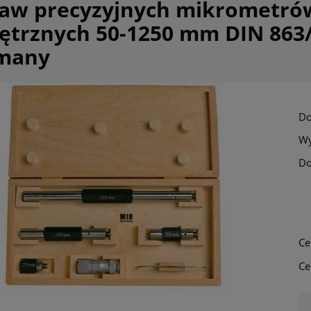
taw precyzyjnych mikrometró
trznych 50-1250 mm DIN 863/
many
Do
Wy
Do
Cena nie zawi
płatności
Ce
Ce