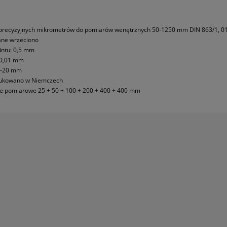
Cena nie zawiera ewentualnych koszt
płatności
precyzyjnych mikrometrów do pomiarów wenętrznych 50-1250 mm DIN 863/1, 
ne wrzeciono
intu: 0,5 mm
 0,01 mm
i-20 mm
ukowano w Niemczech
ie pomiarowe 25 + 50 + 100 + 200 + 400 + 400 mm