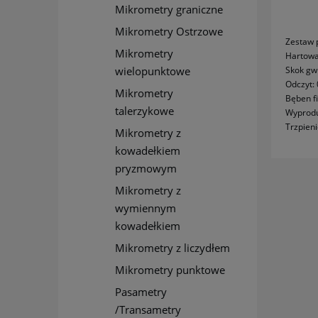
Mikrometry graniczne
Mikrometry Ostrzowe
Zestaw 
Mikrometry
Hartowa
Skok gw
wielopunktowe
Odczyt:
Mikrometry
Bęben f
talerzykowe
Wyprod
Trzpien
Mikrometry z
kowadełkiem
pryzmowym
Mikrometry z
wymiennym
kowadełkiem
Mikrometry z liczydłem
Mikrometry punktowe
Pasametry
/Transametry