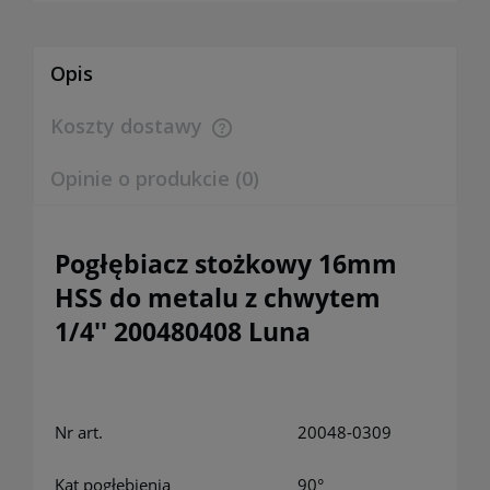
Opis
Koszty dostawy
Cena nie zawiera ewentualnych kosztów płatności
Opinie o produkcie (0)
Pogłębiacz stożkowy 16mm
HSS do metalu z chwytem
1/4'' 200480408 Luna
Nr art.
20048-0309
Kąt pogłębienia
90°