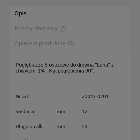
Opis
Koszty dostawy
Cena nie zawiera ewentualnych kosztów płatności
Opinie o produkcie (0)
Pogłębiacze 5-ostrzowe do drewna "Luna" z
chwytem
1/4". Kąt pogłębienia 90°.
Nr art.
20047-0201
Średnica
mm
12
Długość całk.
mm
54